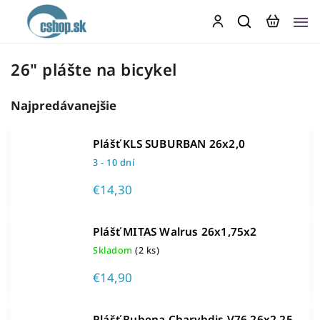
26" plášte na bicykel
Najpredávanejšie
Plášť KLS SUBURBAN 26x2,0
3 - 10 dní
€14,30
Plášť MITAS Walrus 26x1,75x2
Skladom
(2 ks)
€14,90
Plášť Rubena Charybdis V76 26x2,25