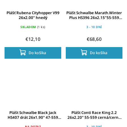
Plášť Rubena Cityhopper V99
Plášt Schwalbe Marath.Winter
26x2.00" hnedý
Plus HS396 26x2.15"55-559
crn-Ref.TS SG 188Spik.WiC
SKLADOM
(1 ks)
3 - 10 DNÍ
€12,10
€68,60
Do košíka
Do košíka
Plášt Schwalbe Black Jack
Plášt Conti Race King 2.2
HS407 drát 26x1.90" 47-559
26x2.20" 55-559 cerná/cerná
cerná-LiteSkin KG SBC
Skin
NA DOTAZ
3 - 10 DNÍ