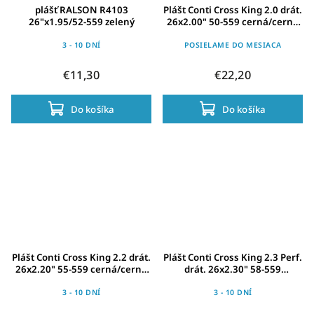
plášť RALSON R4103
Plášt Conti Cross King 2.0 drát.
26"x1.95/52-559 zelený
26x2.00" 50-559 cerná/cerná
Skin
3 - 10 DNÍ
POSIELAME DO MESIACA
€11,30
€22,20
Do košíka
Do košíka
Plášt Conti Cross King 2.2 drát.
Plášt Conti Cross King 2.3 Perf.
26x2.20" 55-559 cerná/cerná
drát. 26x2.30" 58-559
Skin
cerná/cerná Skin
3 - 10 DNÍ
3 - 10 DNÍ