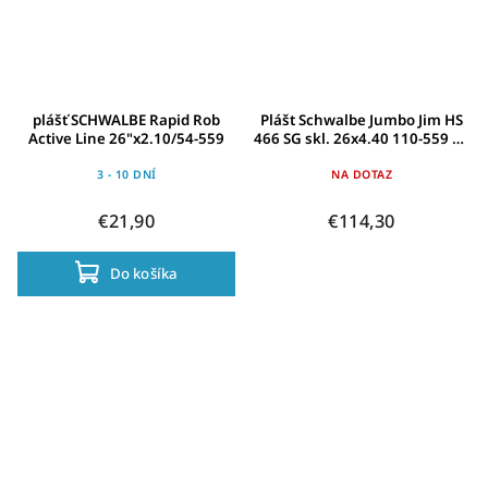
plášť SCHWALBE Rapid Rob
Plášt Schwalbe Jumbo Jim HS
Active Line 26"x2.10/54-559
466 SG skl. 26x4.40 110-559 cr-
SSkin TLE AddixSPG
3 - 10 DNÍ
NA DOTAZ
€21,90
€114,30
Do košíka