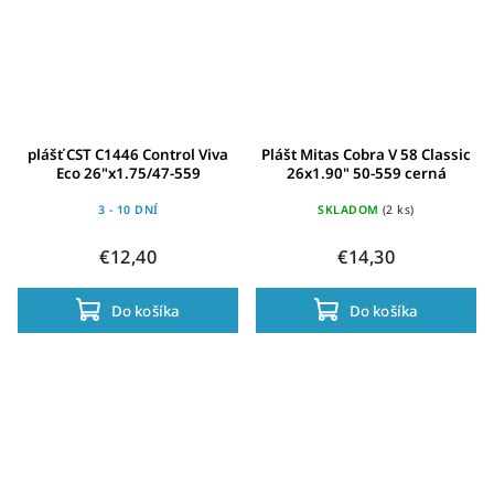
plášť CST C1446 Control Viva
Plášt Mitas Cobra V 58 Classic
Eco 26"x1.75/47-559
26x1.90" 50-559 cerná
3 - 10 DNÍ
SKLADOM
(2 ks)
€12,40
€14,30
Do košíka
Do košíka