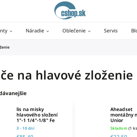
nty
Náradie
Oblečenie
Servis
Bl
ženie
če na hlavové zloženie
dávanejšie
lis na misky
Aheadset
hlavového složení
montážny n
1"-1 1/4"-1/8" Fe
Unior
3 - 10 dní
Skladom
(1 ks
€85,40
€22,50