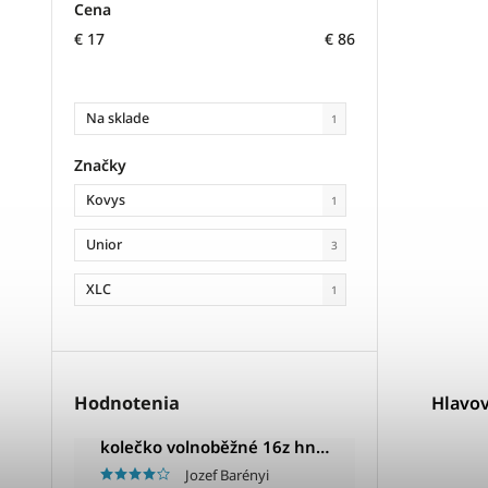
Cena
€
17
€
86
Na sklade
1
Značky
Kovys
1
Unior
3
XLC
1
Hlavov
Hodnotenia
kolečko volnoběžné 16z hnědé
Jozef Barényi