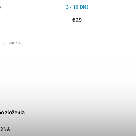
)
3 - 10 DNÍ
€29
BP2362002200
o zloženia
ŽDŇA