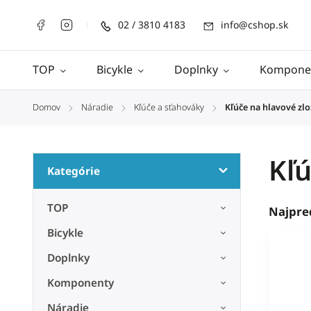
02 / 3810 4183
info@cshop.sk
TOP
Bicykle
Doplnky
Kompone
Domov
Náradie
Kľúče a sťahováky
Kľúče na hlavové zlo
/
/
/
Kľú
Kategórie
TOP
Najpre
Bicykle
Doplnky
Komponenty
Náradie