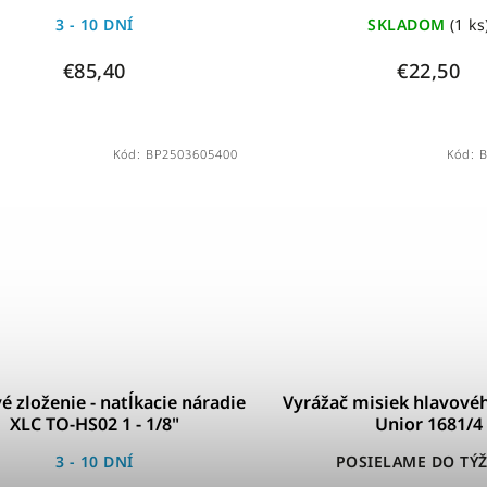
3 - 10 DNÍ
SKLADOM
(1 ks
€85,40
€22,50
Kód:
BP2503605400
Kód:
é zloženie - natĺkacie náradie
Vyrážač misiek hlavovéh
XLC TO-HS02 1 - 1/8"
Unior 1681/4
3 - 10 DNÍ
POSIELAME DO TÝ