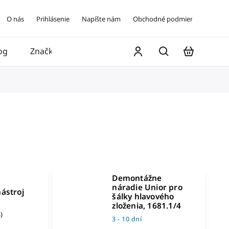
O nás
Prihlásenie
Napíšte nám
Obchodné podmienky
og
Značky
Kontakt
Demontážne
náradie Unior pro
ástroj
šálky hlavového
zloženia, 1681.1/4
)
3 - 10 dní