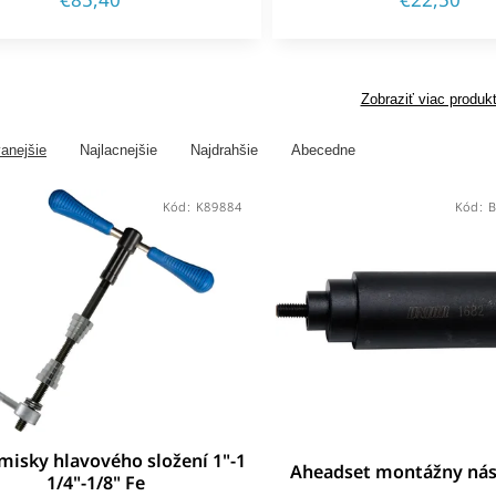
Zobraziť viac produk
anejšie
Najlacnejšie
Najdrahšie
Abecedne
Kód:
K89884
Kód:
 misky hlavového složení 1"-1
Aheadset montážny nás
1/4"-1/8" Fe