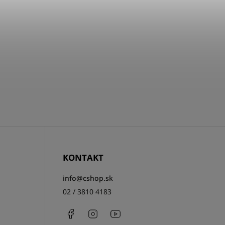
KONTAKT
info
@
cshop.sk
02 / 3810 4183
Facebook
Instagram
http://www.youtube.com/csh