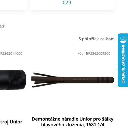
€29
tov
5
položiek celkom
BP2362011000
Kód:
BP2362009500
Demontážne náradie Unior pro šálky
troj Unior
hlavového zloženia, 1681.1/4