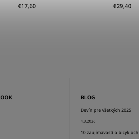
€17,60
€29,40
BOOK
BLOG
Devín pre všetkých 2025
4.3.2026
10 zaujímavostí o bicykloch