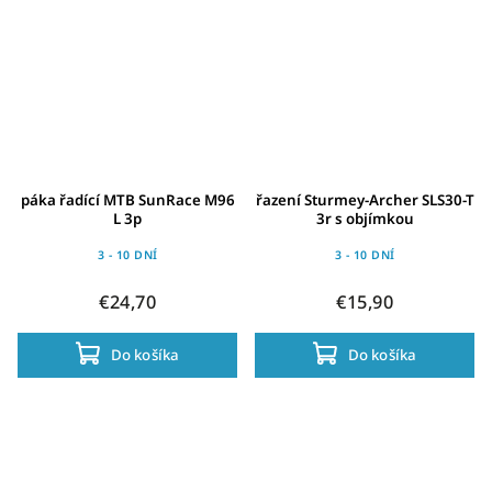
páka řadící MTB SunRace M96
řazení Sturmey-Archer SLS30-T
L 3p
3r s objímkou
3 - 10 DNÍ
3 - 10 DNÍ
€24,70
€15,90
Do košíka
Do košíka