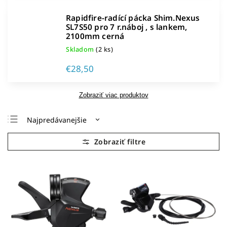
Rapidfire-radící pácka Shim.Nexus
SL7S50 pro 7 r.náboj , s lankem,
2100mm cerná
Skladom
(2 ks)
€28,50
Zobraziť viac produktov
Najpredávanejšie
Najlacnejšie
Najdrahšie
Abecedne