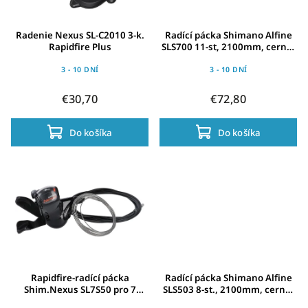
Radenie Nexus SL-C2010 3-k.
Radící pácka Shimano Alfine
Rapidfire Plus
SLS700 11-st, 2100mm, cerná,
Rapidfire
3 - 10 DNÍ
3 - 10 DNÍ
€30,70
€72,80
Do košíka
Do košíka
Rapidfire-radící pácka
Radící pácka Shimano Alfine
Shim.Nexus SL7S50 pro 7
SLS503 8-st., 2100mm, cerná,
r.náboj , s lankem, 2100mm
Rapidfire