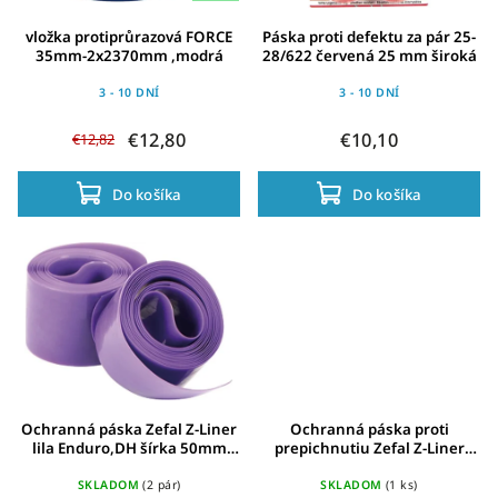
vložka protiprůrazová FORCE
Páska proti defektu za pár 25-
35mm-2x2370mm ,modrá
28/622 červená 25 mm široká
3 - 10 DNÍ
3 - 10 DNÍ
€12,80
€10,10
€12,82
Do košíka
Do košíka
Ochranná páska Zefal Z-Liner
Ochranná páska proti
lila Enduro,DH šírka 50mm
prepichnutiu Zefal Z-Liner
(2x135g)
modrá MTB 29'' šírka
34mm(2x90g)
SKLADOM
(2 pár)
SKLADOM
(1 ks)