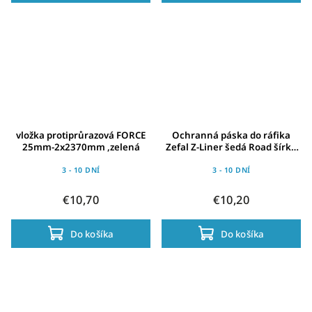
vložka protiprůrazová FORCE
Ochranná páska do ráfika
25mm-2x2370mm ,zelená
Zefal Z-Liner šedá Road šírka
19 mm 27" & 700C
3 - 10 DNÍ
3 - 10 DNÍ
€10,70
€10,20
Do košíka
Do košíka