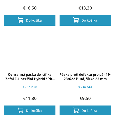
€16,50
€13,30
Do košíka
Do košíka
Ochranná páska do ráfika
Páska proti defektu pro pár 19-
Zefal Z-Liner žltá Hybrid šírka
23/622 žlutá, šírka 23 mm
27mm 27" & 700C
3 - 10 DNÍ
3 - 10 DNÍ
€11,80
€9,50
Do košíka
Do košíka