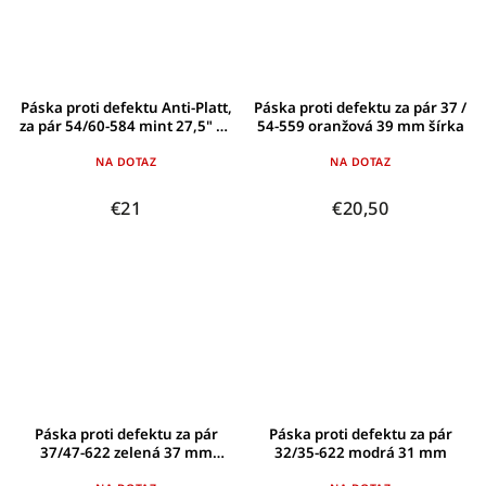
Páska proti defektu Anti-Platt,
Páska proti defektu za pár 37 /
za pár 54/60-584 mint 27,5" 39
54-559 oranžová 39 mm šírka
mm široká
NA DOTAZ
NA DOTAZ
€21
€20,50
Páska proti defektu za pár
Páska proti defektu za pár
37/47-622 zelená 37 mm
32/35-622 modrá 31 mm
široká