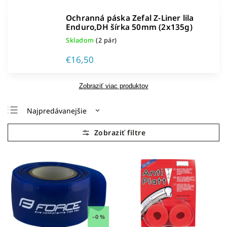
Ochranná páska Zefal Z-Liner lila
Enduro,DH šírka 50mm (2x135g)
Skladom
(2 pár)
€16,50
Zobraziť viac produktov
Najpredávanejšie
Najlacnejšie
Najdrahšie
Abecedne
–0 %