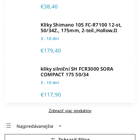
€38,40
Kliky Shimano 105 FC-R7100 12-st,
50/34Z., 175mm, 2-teil.,Hollow.II
3 - 10 dní
€179,40
kliky silniční SH FCR3000 SORA
COMPACT 175 50/34
3 - 10 dní
€117,90
Zobraziť viac produktov
Najpredávanejšie
Najlacnejšie