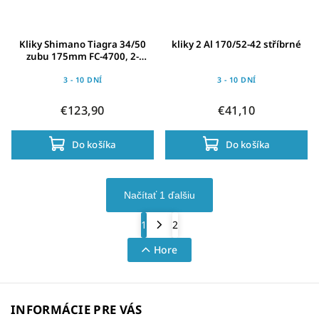
Kliky Shimano Tiagra 34/50
kliky 2 Al 170/52-42 stříbrné
zubu 175mm FC-4700, 2-
Pieces,pevná osa
3 - 10 DNÍ
3 - 10 DNÍ
€123,90
€41,10
Do košíka
Do košíka
Načítať 1 ďalšiu
1
2
Hore
INFORMÁCIE PRE VÁS