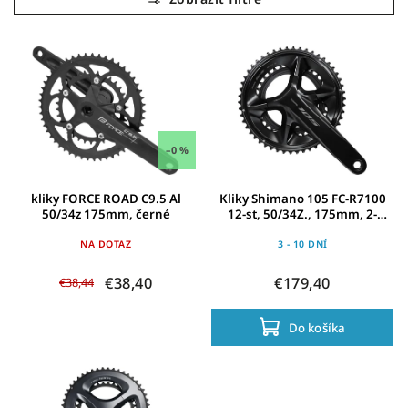
Najdrahšie
Abecedne
–0 %
kliky FORCE ROAD C9.5 Al
Kliky Shimano 105 FC-R7100
50/34z 175mm, černé
12-st, 50/34Z., 175mm, 2-
teil.,Hollow.II
NA DOTAZ
3 - 10 DNÍ
€38,40
€179,40
€38,44
Do košíka