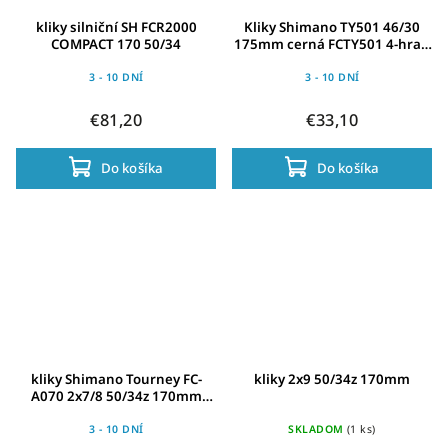
kliky silniční SH FCR2000
Kliky Shimano TY501 46/30
COMPACT 170 50/34
175mm cerná FCTY501 4-hran
7/8-st.s ochr.kryt.prevod
3 - 10 DNÍ
3 - 10 DNÍ
€81,20
€33,10
Do košíka
Do košíka
kliky Shimano Tourney FC-
kliky 2x9 50/34z 170mm
A070 2x7/8 50/34z 170mm
černé original balení
3 - 10 DNÍ
SKLADOM
(1 ks)