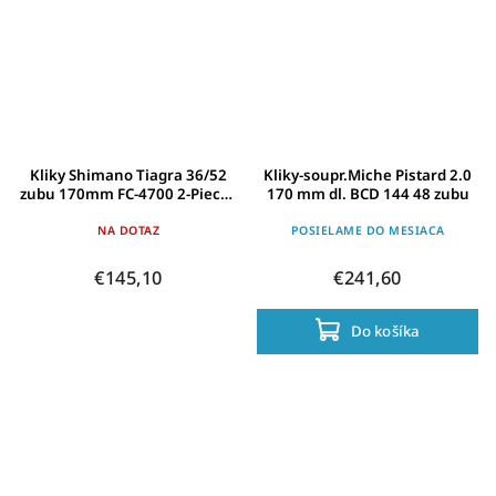
Kliky Shimano Tiagra 36/52
Kliky-soupr.Miche Pistard 2.0
zubu 170mm FC-4700 2-Pieces
170 mm dl. BCD 144 48 zubu
pevná osa
NA DOTAZ
POSIELAME DO MESIACA
€145,10
€241,60
Do košíka