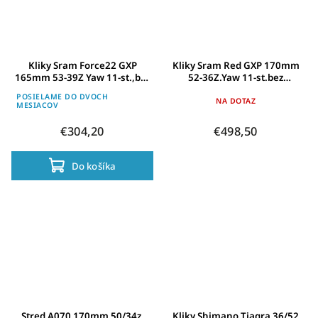
Kliky Sram Force22 GXP
Kliky Sram Red GXP 170mm
165mm 53-39Z Yaw 11-st.,bez
52-36Z.Yaw 11-st.bez
stred.složení 00.6118.108.000
stred.složení a konc.kryt
POSIELAME DO DVOCH
NA DOTAZ
MESIACOV
€304,20
€498,50
Do košíka
Stred A070 170mm 50/34z.
Kliky Shimano Tiagra 36/52