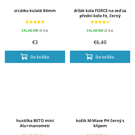
zrcátko kulaté 84mm
držák kola FORCE na zeď za
přední kolo Fe, černý
SKLADOM
(5 ks)
SKLADOM
(2 ks)
€3
€6,40
Do košíka
Do košíka
hustilka BETO mini
košík M-Wave PH černý s
Alu+manometr
klipem