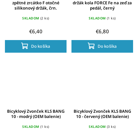
zpětné zrcátko F otočné
držák kola FORCE Fe na zeď za
silikonový držák, črn.
pedál, černý
SKLADOM
(2 ks)
SKLADOM
(1 ks)
€6,40
€6,80
Do košíka
Do košíka
Bicyklový Zvonček KLS BANG
Bicyklový Zvonček KLS BANG
10 - modrý (OEM balenie)
10 - červený (OEM balenie)
SKLADOM
(1 ks)
SKLADOM
(3 ks)