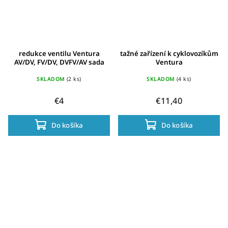
redukce ventilu Ventura
tažné zařízení k cyklovozíkům
AV/DV, FV/DV, DVFV/AV sada
Ventura
SKLADOM
(2 ks)
SKLADOM
(4 ks)
€4
€11,40
Do košíka
Do košíka