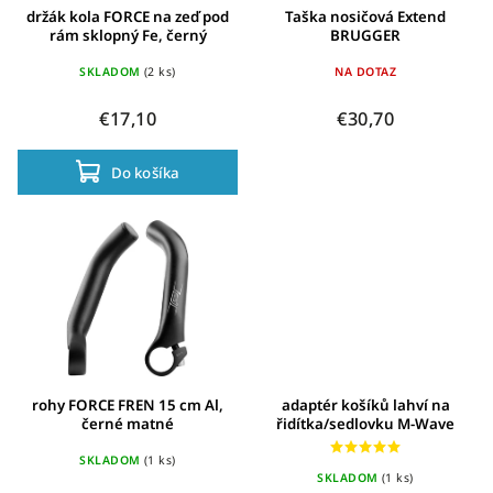
držák kola FORCE na zeď pod
Taška nosičová Extend
rám sklopný Fe, černý
BRUGGER
SKLADOM
(2 ks)
NA DOTAZ
€17,10
€30,70
Do košíka
rohy FORCE FREN 15 cm Al,
adaptér košíků lahví na
černé matné
řidítka/sedlovku M-Wave
SKLADOM
(1 ks)
SKLADOM
(1 ks)