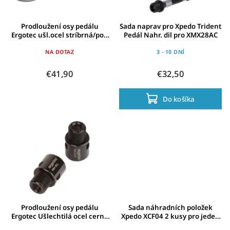
Prodloužení osy pedálu
Sada naprav pro Xpedo Trident
Ergotec ušl.ocel stríbrná/pol.
Pedál Nahr. dil pro XMX28AC
pro 9/16" pár
NA DOTAZ
3 - 10 DNÍ
€41,90
€32,50
Do košíka
Prodloužení osy pedálu
Sada náhradních položek
Ergotec Ušlechtilá ocel cerná
Xpedo XCF04 2 kusy pro jeden
für 9/16" pro pár
pedál