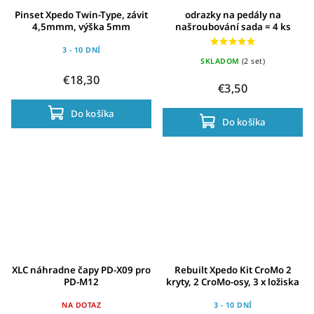
Pinset Xpedo Twin-Type, závit
odrazky na pedály na
4,5mmm, výška 5mm
našroubování sada = 4 ks
3 - 10 DNÍ
SKLADOM
(2 set)
€18,30
€3,50
Do košíka
Do košíka
XLC náhradne čapy PD-X09 pro
Rebuilt Xpedo Kit CroMo 2
PD-M12
kryty, 2 CroMo-osy, 3 x ložiska
NA DOTAZ
3 - 10 DNÍ