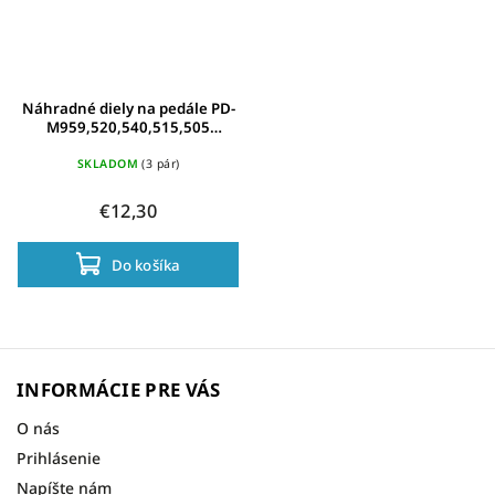
Náhradné diely na pedále PD-
M959,520,540,515,505
Shimano SM-PD 22 s odrazkou
SKLADOM
(3 pár)
€12,30
Do košíka
INFORMÁCIE PRE VÁS
O nás
Prihlásenie
Napíšte nám