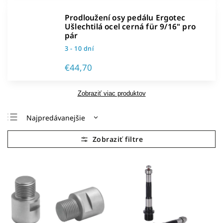
Prodloužení osy pedálu Ergotec
Ušlechtilá ocel cerná für 9/16" pro
pár
3 - 10 dní
€44,70
Zobraziť viac produktov
Najpredávanejšie
Najlacnejšie
Najdrahšie
Abecedne