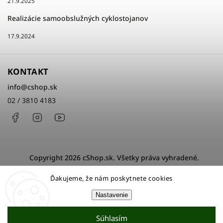
21.9.2025
Realizácie samoobslužných cyklostojanov
17.9.2024
KONTAKT
info
@
cshop.sk
02 / 3810 4183
Facebook
Instagram
http://www.youtube.com/cshopsk
Copyright 2026
cShop.sk
. Všetky práva vyhradené.
Upraviť nastavenie cookies
Ďakujeme, že nám poskytnete cookies
Grafický návrh vytvořil a nakódoval
Shoptak.cz
Nastavenie
Vytvoril Shoptet
Súhlasím