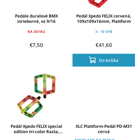
Pedále duralové BMX
Pedál Xpedo FELIX cervená,
strieborné, os 9/16
109x109x16mm, Plattform
NA DOTAZ
3 - 10 DNÍ
€7,50
€41,60
Do košíka
Pedál Xpedo FELIX special
XLC Plattform-Pedál PD-M31
edition tri-color Rasta,
cerná
109x109x16mm, Plattform
POSIELAME DO TROCH