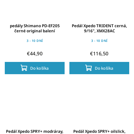
pedály Shimano PD-EF205
Pedál Xpedo TRIDENT cerná,
černé original balení
9/16", XMX28AC
3 - 10 DNÍ
3 - 10 DNÍ
€44,90
€116,50
Do košíka
Do košíka
Pedál Xpedo SPRY+ modráray,
Pedál Xpedo SPRY+ oilslick,