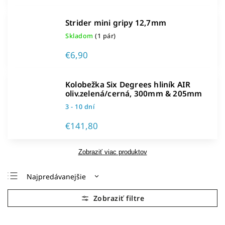
Strider mini gripy 12,7mm
Skladom
(1 pár)
€6,90
Kolobežka Six Degrees hliník AIR
oliv.zelená/cerná, 300mm & 205mm
3 - 10 dní
€141,80
Zobraziť viac produktov
Najpredávanejšie
Najlacnejšie
Najdrahšie
Abecedne