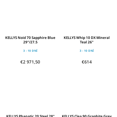
KELLYS Noid 70 Sapphire Blue
KELLYS Whip 10 DX Mineral
29"/27.5
Teal 26"
3 - 10 DNÍ
3 - 10 DNÍ
€2 971,50
€614
KELLYS Phanatic 20 Steel 28"
KELLYS Clea 90 Graphite Grey