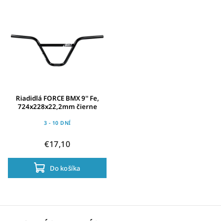
Najdrahšie
Abecedne
Riadidlá FORCE BMX 9'' Fe,
724x228x22,2mm čierne
3 - 10 DNÍ
€17,10
Do košíka