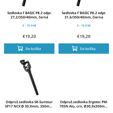
Sedlovka F BASIC P8.2 odpr.
Sedlovka F BASIC P8.2 odpr.
27,2/350/40mm, černá
31,6/350/40mm, čierna
3 - 10 DNÍ
3 - 10 DNÍ
€19,20
€19,20
Do košíka
Do košíka
Odpruž.sedlovka SR-Suntour
Odpruž.sedlovka Ergotec PM-
SP17 NCX Ø 30,9mm, 350mm,
705N Alu, crn, Ø30,9x350mm
cerná, pružina"strední"
offset 27 mm,SL5