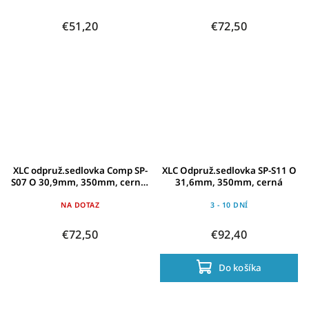
€51,20
€72,50
XLC odpruž.sedlovka Comp SP-
XLC Odpruž.sedlovka SP-S11 O
S07 O 30,9mm, 350mm, cerná,
31,6mm, 350mm, cerná
70-85kg
NA DOTAZ
3 - 10 DNÍ
€72,50
€92,40
Do košíka