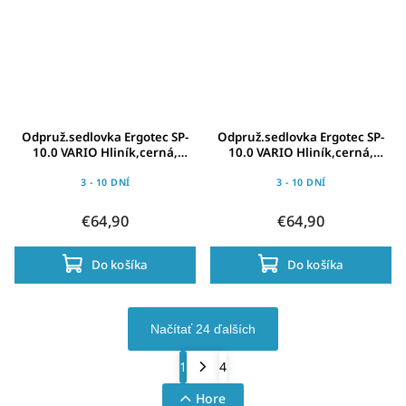
Odpruž.sedlovka Ergotec SP-
Odpruž.sedlovka Ergotec SP-
10.0 VARIO Hliník,cerná,
10.0 VARIO Hliník,cerná,
O34,9x550mm,15mm-
O33,9x550mm,15mm-
59386101
59386001
3 - 10 DNÍ
3 - 10 DNÍ
€64,90
€64,90
Do košíka
Do košíka
Načítať 24 ďalších
1
4
Hore