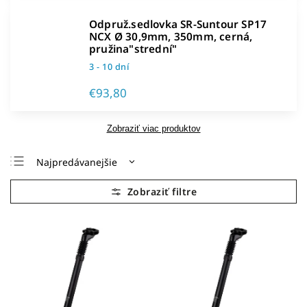
Odpruž.sedlovka SR-Suntour SP17
NCX Ø 30,9mm, 350mm, cerná,
pružina"strední"
3 - 10 dní
€93,80
Zobraziť viac produktov
Najpredávanejšie
Najlacnejšie
Najdrahšie
Abecedne