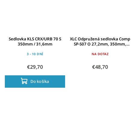
Sedlovka KLS CRX/URB 70 S
XLC Odpružená sedlovka Comp
350mm / 31,6mm
SP-S07 O 27,2mm, 350mm,
cerná, 70-85kg
3 - 10 DNÍ
NA DOTAZ
€29,70
€48,70
Do košíka