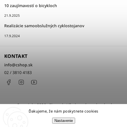
10 zaujímavostí o bicykloch
21.9.2025
Realizácie samoobslužných cyklostojanov
17.9.2024
KONTAKT
info
@
cshop.sk
02 / 3810 4183
Facebook
Instagram
http://www.youtube.com/cshopsk
Copyright 2026
cShop.sk
. Všetky práva vyhradené.
Ďakujeme, že nám poskytnete cookies
Upraviť nastavenie cookies
Nastavenie
Grafický návrh vytvořil a nakódoval
Shoptak.cz