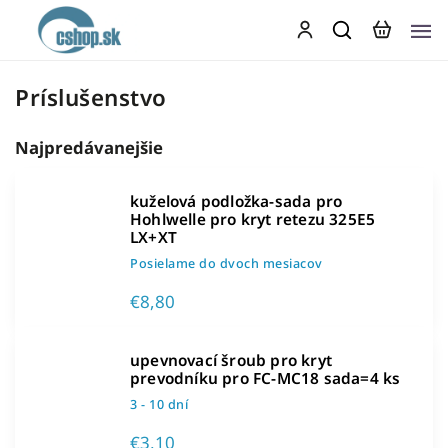
Príslušenstvo
Najpredávanejšie
kuželová podložka-sada pro
Hohlwelle pro kryt retezu 325E5
LX+XT
Posielame do dvoch mesiacov
€8,80
upevnovací šroub pro kryt
prevodníku pro FC-MC18 sada=4 ks
3 - 10 dní
€3,10