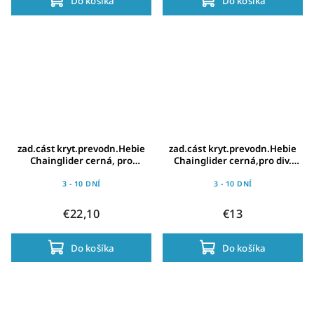
Do košíka
Do košíka
zad.cást kryt.prevodn.Hebie
zad.cást kryt.prevodn.Hebie
Chainglider cerná, pro
Chainglider cerná,pro div.
Rohloff, 15-17 zubu
Ritzel, 18-22 zubu
3 - 10 DNÍ
3 - 10 DNÍ
€22,10
€13
Do košíka
Do košíka