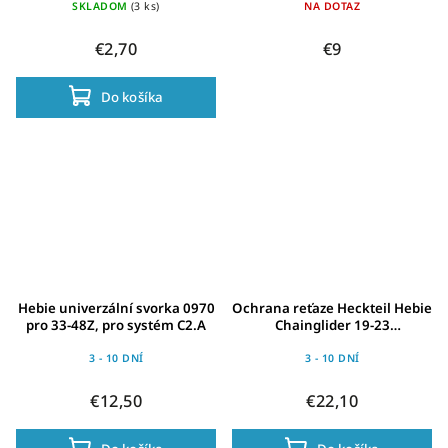
SKLADOM
(3 ks)
NA DOTAZ
€2,70
€9
Do košíka
Hebie univerzální svorka 0970
Ochrana reťaze Heckteil Hebie
pro 33-48Z, pro systém C2.A
Chainglider 19-23
zubov,čierna, pre Bosch Gen II
3 - 10 DNÍ
3 - 10 DNÍ
€12,50
€22,10