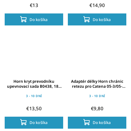
€13
€14,90
Do košíka
Do košíka
Horn kryt prevodníku
Adaptér délky Horn chránic
upevnovací sada B0438, 180
retezu pro Catena 05-3/05-
mm, pozinkov., pro Catena 06
2/06, cerná
3 - 10 DNÍ
3 - 10 DNÍ
€13,50
€9,80
Do košíka
Do košíka