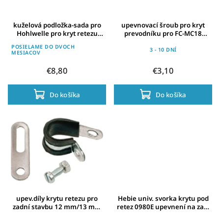
kuželová podložka-sada pro
upevnovací šroub pro kryt
Hohlwelle pro kryt retezu
prevodníku pro FC-MC18
325E5 LX+XT
sada=4 ks
POSIELAME DO DVOCH
3 - 10 DNÍ
MESIACOV
€8,80
€3,10
Do košíka
Do košíka
upev.díly krytu retezu pro
Hebie univ. svorka krytu pod
zadní stavbu 12 mm/13 mm
retez 0980E upevnení na zad.
prum.
stavbu, pro systém C2.B