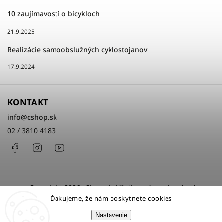
10 zaujímavostí o bicykloch
21.9.2025
Realizácie samoobslužných cyklostojanov
17.9.2024
KONTAKT
info
@
cshop.sk
02 / 3810 4183
Facebook
Instagram
http://www.youtube.com/cshopsk
Copyright 2026
cShop.sk
. Všetky práva vyhradené.
Ďakujeme, že nám poskytnete cookies
Upraviť nastavenie cookies
Nastavenie
Grafický návrh vytvořil a nakódoval
Shoptak.cz