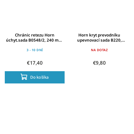
Chránic retezu Horn
Horn kryt prevodníku
úchyt.sada B0548/2, 240 mm,
upevnovací sada B220,
cerné, pro Catena 05-2
220mm, pozinkovaná, pro
SL23, SK24
3 - 10 DNÍ
NA DOTAZ
€17,40
€9,80
Do košíka