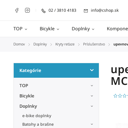
02 / 3810 4183
info@cshop.sk
TOP
Bicykle
Doplnky
Kompone
Domov
Doplnky
Kryty reťaze
Príslušenstvo
upevnov
/
/
/
/
upe
Kategórie
MC
TOP
Bicykle
Doplnky
e-bike doplnky
Batohy a brašne