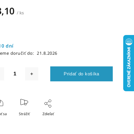
3,10
/ ks
10 dní
eme doručiť do:
21.8.2026
Pridať do košíka
ť sa
Strážiť
Zdieľať