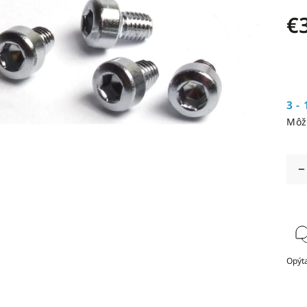
€
3 - 
Môž
Opýta