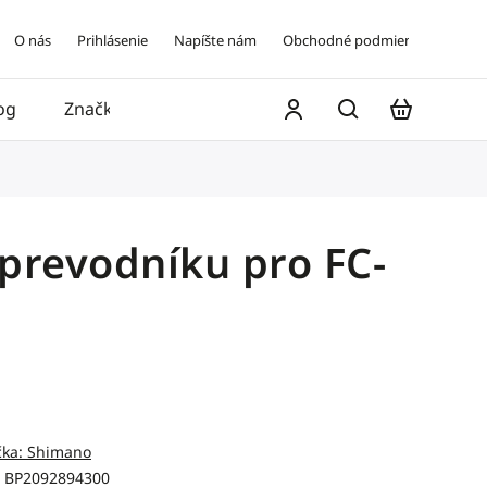
O nás
Prihlásenie
Napíšte nám
Obchodné podmienky
og
Značky
Kontakt
 prevodníku pro FC-
čka:
Shimano
BP2092894300