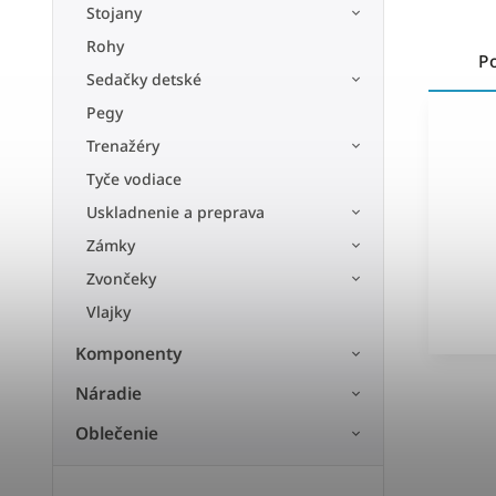
Stojany
Rohy
P
Sedačky detské
Pegy
Trenažéry
Tyče vodiace
Uskladnenie a preprava
Zámky
Zvončeky
Vlajky
Komponenty
Náradie
Oblečenie