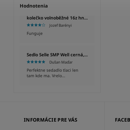
Hodnotenia
kolečko volnoběžné 16z hnědé
Jozef Barényi
Funguje
Sedlo Selle SMP Well cerná, Unisex, 280x144mm, 280g
Dušan Maďar
Perfektne sedadlo tlaci len
tam kde ma. Vrelo...
INFORMÁCIE PRE VÁS
FACE