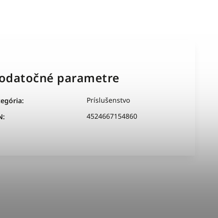
odatočné parametre
Príslušenstvo
tegória
:
4524667154860
N
: