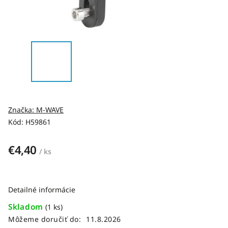
Značka:
M-WAVE
Kód:
H59861
€4,40
/ ks
Detailné informácie
Skladom
(1 ks)
Môžeme doručiť do:
11.8.2026