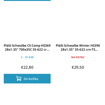
Plášt Schwalbe CX Comp HS369
Plášt Schwalbe Winter HS396
28x1.35" 700x35C 35-622 crn-
28x1.35" 35-622 crn-TS
LSkin KG SBC
Ref.KG120Spik.WIC
3 - 10 DNÍ
NA DOTAZ
€22,80
€29,50
Do košíka