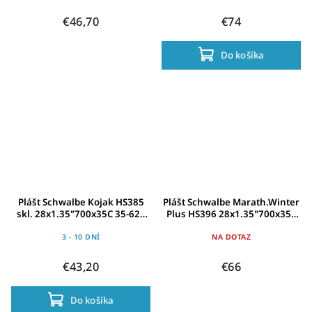
€46,70
€74
Do košíka
Plášt Schwalbe Kojak HS385
Plášt Schwalbe Marath.Winter
skl. 28x1.35"700x35C 35-622
Plus HS396 28x1.35"700x35C
crn-LSkin RG SpC
35-622crn-TS Ref.SG240Sp
3 - 10 DNÍ
NA DOTAZ
€43,20
€66
Do košíka