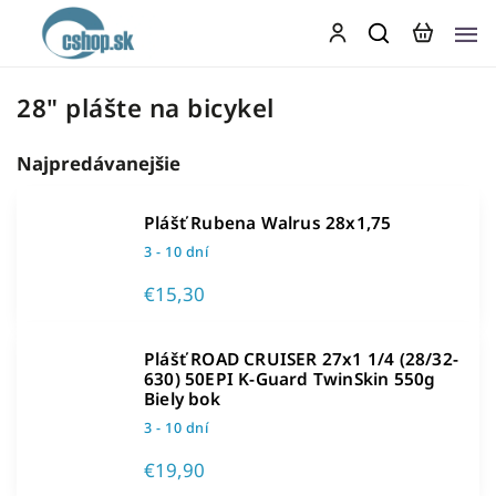
28" plášte na bicykel
Najpredávanejšie
Plášť Rubena Walrus 28x1,75
3 - 10 dní
€15,30
Plášť ROAD CRUISER 27x1 1/4 (28/32-
630) 50EPI K-Guard TwinSkin 550g
Biely bok
3 - 10 dní
€19,90