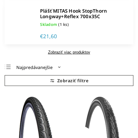
Plášť MITAS Hook StopThorn
Longway+Reflex 700x35C
Skladom
(1 ks)
€21,60
Zobraziť viac produktov
Najpredávanejšie
Najlacnejšie
Najdrahšie
Abecedne