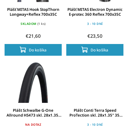
Plášť MITAS Hook StopThorn
Plášť MITAS Electron Dynamic
Longway+Reflex 700x35C
E-protec 360 Reflex 700x35C
SKLADOM
(1 ks)
3 - 10 DNÍ
€21,60
€23,50
Do košíka
Do košíka
Plášt Schwalbe G-One
Plášt Conti Terra Speed
Allround HS473 skl. 28x1.35"
ProTection skl. 28x1.35" 35-
35-622cr-SSkin Evo TLE SG AdxS
622 cerná/cerná Skin
NA DOTAZ
3 - 10 DNÍ