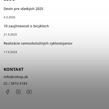
Devín pre všetkých 2025
4.3.2026
10 zaujímavostí o bicykloch
21.9.2025
Realizácie samoobslužných cyklostojanov
17.9.2024
KONTAKT
info
@
cshop.sk
02 / 3810 4183
Facebook
Instagram
http://www.youtube.com/cshopsk