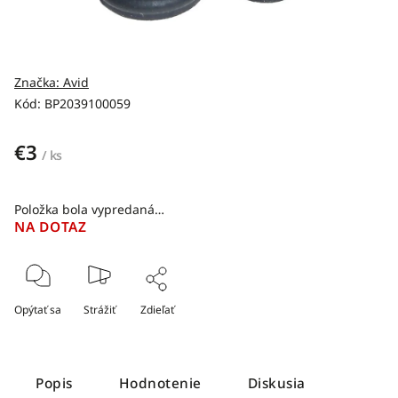
Značka:
Avid
Kód:
BP2039100059
€3
/ ks
Položka bola vypredaná…
NA DOTAZ
Opýtať sa
Strážiť
Zdieľať
Popis
Hodnotenie
Diskusia