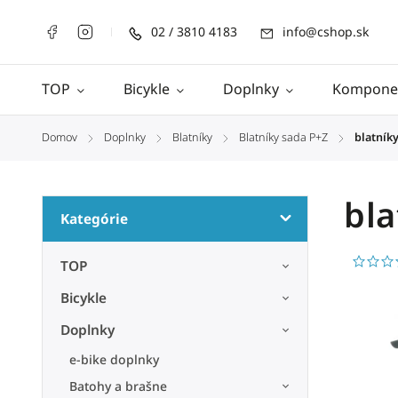
02 / 3810 4183
info@cshop.sk
TOP
Bicykle
Doplnky
Kompone
Domov
Doplnky
Blatníky
Blatníky sada P+Z
blatník
/
/
/
/
bla
Kategórie
TOP
Bicykle
Doplnky
e-bike doplnky
Batohy a brašne