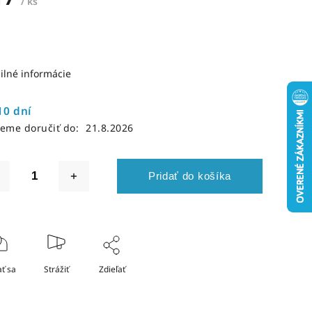
/ ks
ilné informácie
10 dní
eme doručiť do:
21.8.2026
Pridať do košíka
ť sa
Strážiť
Zdieľať