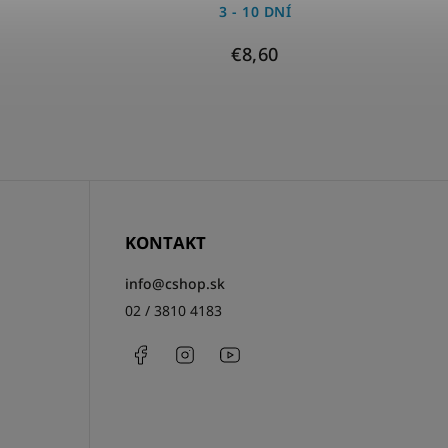
3 - 10 DNÍ
€8,60
KONTAKT
info
@
cshop.sk
02 / 3810 4183
Facebook
Instagram
http://www.youtube.com/csh