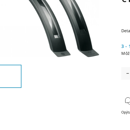
Deta
3 - 
Môž
Opýta