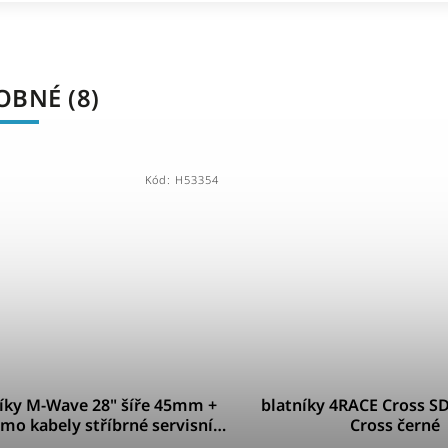
BNÉ (8)
Kód:
H53354
íky M-Wave 28" šíře 45mm +
blatníky 4RACE Cross SD
mo kabely stříbrné servisní
Cross černé
balení