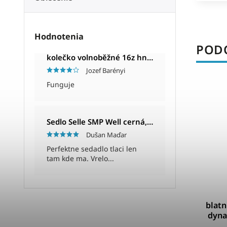
Hodnotenia
PODO
kolečko volnoběžné 16z hnědé
Jozef Barényi
Funguje
55941500
Kód:
H63496
Sedlo Selle SMP Well cerná, Unisex, 280x144mm, 280g
Dušan Maďar
Perfektne sedadlo tlaci len
tam kde ma. Vrelo...
 Country
blatníky SKS VELO 55 CROSS 26" - 28"
blatn
černé
dyna