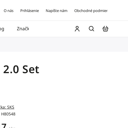
O nás
Prihlásenie
Napíšte nám
Obchodné podmienky
og
Značky
Kontakt
 2.0 Set
čka:
SKS
H80548
17