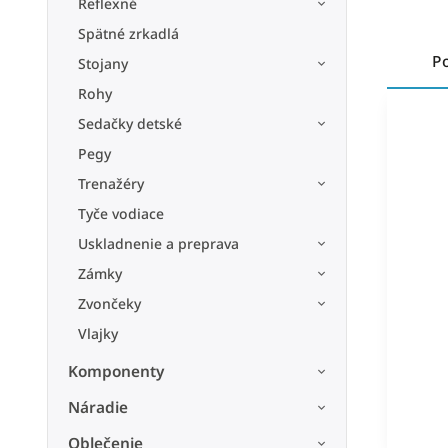
Reflexné
Spätné zrkadlá
P
Stojany
Rohy
Sedačky detské
Pegy
Trenažéry
Tyče vodiace
Uskladnenie a preprava
Zámky
Zvončeky
Vlajky
Komponenty
Náradie
Oblečenie