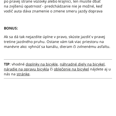
po pravej strane vozovky alebo krajnici, len musíte dbať
na zvýšenú opatrnosť - predchádzanie nie je možné, keď
vodič auta dáva znamenie o zmene smeru jazdy doprava
BONUS:
Ak sa dá tak nejazdite úplne v pravo, skúste jazdiť
v pravej
tretine jazdného pruhu. Ostane vám tak viac priestoru na
manévre ako: vyhnúť sa kanálu, dieram či zvlnenému asfaltu.
TIP
: vhodné
doplnky na bicykle
,
náhradné diely na bicykel
,
náradie na opravu bicykla
či
oblečenie na bicykel
nájdete aj u
nás na
stránke
.