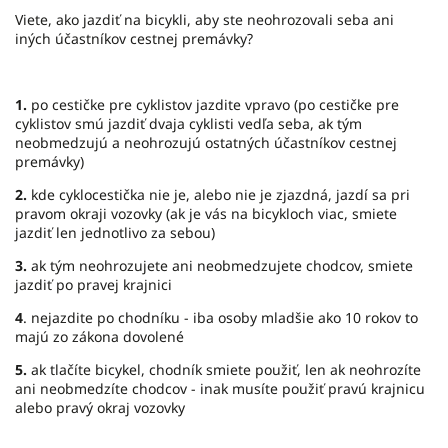
Viete, ako jazdiť na bicykli, aby ste neohrozovali seba ani
iných účastníkov cestnej premávky?
1.
po cestičke pre cyklistov jazdite vpravo (po cestičke pre
cyklistov smú jazdiť dvaja cyklisti vedľa seba, ak tým
neobmedzujú a neohrozujú ostatných účastníkov cestnej
premávky)
2.
kde cyklocestička nie je, alebo nie je zjazdná, jazdí sa pri
pravom okraji vozovky (ak je vás na bicykloch viac, smiete
jazdiť len jednotlivo za sebou)
3.
ak tým neohrozujete ani neobmedzujete chodcov, smiete
jazdiť po pravej krajnici
4
. nejazdite po chodníku - iba osoby mladšie ako 10 rokov to
majú zo zákona dovolené
5.
ak tlačíte bicykel, chodník smiete použiť, len ak neohrozíte
ani neobmedzíte chodcov - inak musíte použiť pravú krajnicu
alebo pravý okraj vozovky