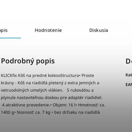
opis
Hodnotenie
Diskusia
Podrobný popis
D
Ka
KLICKfix Kôš na predné kolesoStructura• Proste
krásny - Kôš na riadidlá pletený z extra jemných a
EA
vetruodolných umelých vlákien. S rukoväťou a
plynule nastaviteľnou doskou pre adaptér riadidiel.
4 atraktívne prevedenie.• Objem: 16 l• Hmotnosť: ca.
1400 g• Nosnosť: ca. 7 kg • bez držiaku na riadidlá