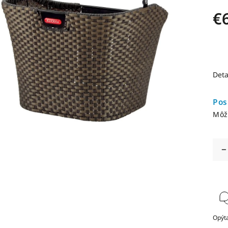
€
Deta
Pos
Môž
Opýta