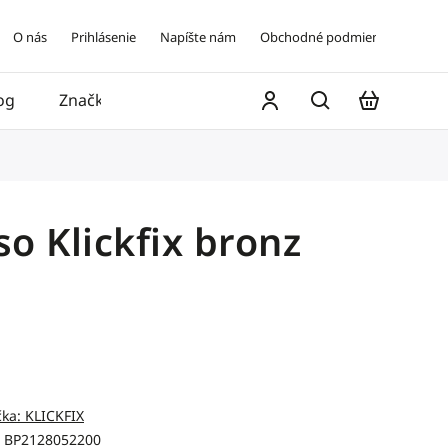
O nás
Prihlásenie
Napíšte nám
Obchodné podmienky
og
Značky
Kontakt
o Klickfix bronz
čka:
KLICKFIX
BP2128052200