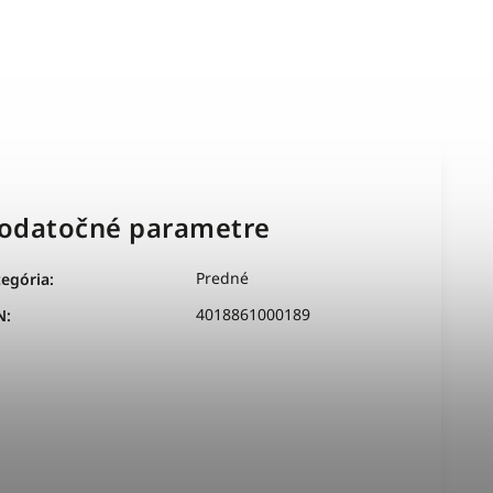
odatočné parametre
Predné
tegória
:
4018861000189
N
: