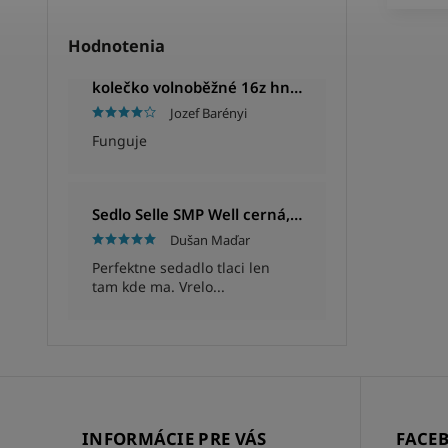
Hodnotenia
kolečko volnoběžné 16z hnědé
Jozef Barényi
Funguje
Sedlo Selle SMP Well cerná, Unisex, 280x144mm, 280g
Dušan Maďar
Perfektne sedadlo tlaci len
tam kde ma. Vrelo...
INFORMÁCIE PRE VÁS
FACE