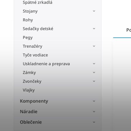
Spätné zrkadlá
Stojany
Rohy
Sedačky detské
P
Pegy
Trenažéry
Tyče vodiace
Uskladnenie a preprava
Zámky
Zvončeky
Vlajky
Komponenty
Náradie
Oblečenie