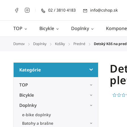
02 / 3810 4183
info@cshop.sk
TOP
Bicykle
Doplnky
Kompone
Domov
Doplnky
Košíky
Predné
Detský Kôš na predn
/
/
/
/
Det
Kategórie
ple
TOP
Bicykle
Doplnky
e-bike doplnky
Batohy a brašne