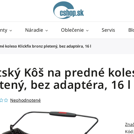
nty
Náradie
Oblečenie
Servis
Bl
é koleso Klickfix bronz pletený, bez adaptéra, 16 l
ský Kôš na predné koles
tený, bez adaptéra, 16 l
Neohodnotené
Zna
Kód: