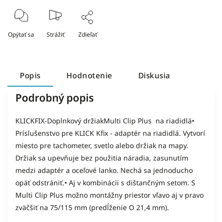
Opýtať sa
Strážiť
Zdieľať
Popis
Hodnotenie
Diskusia
Podrobný popis
KLICKFIX-Doplnkový držiakMulti Clip Plus na riadidlá•
Príslušenstvo pre KLICK Kfix - adaptér na riadidlá. Vytvorí
miesto pre tachometer, svetlo alebo držiak na mapy.
Držiak sa upevňuje bez použitia náradia, zasunutím
medzi adaptér a oceľové lanko. Nechá sa jednoducho
opäť odstrániť.• Aj v kombinácii s dištančným setom. S
Multi Clip Plus možno montážny priestor vľavo aj v pravo
zväčšiť na 75/115 mm (predĺženie O 21,4 mm).