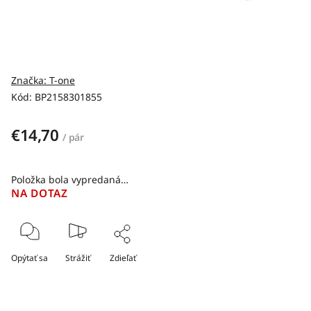
Značka:
T-one
Kód:
BP2158301855
€14,70
/ pár
Položka bola vypredaná…
NA DOTAZ
Opýtať sa
Strážiť
Zdieľať