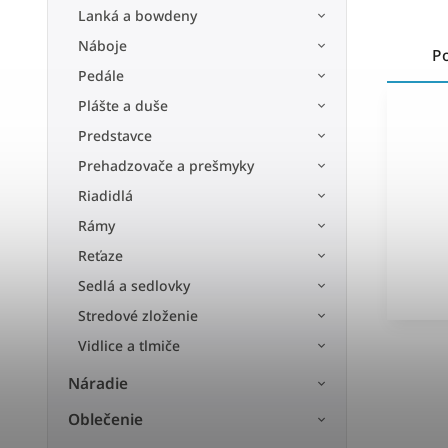
Lanká a bowdeny
Náboje
P
Pedále
Plášte a duše
Predstavce
Prehadzovače a prešmyky
Riadidlá
Rámy
Reťaze
Sedlá a sedlovky
Stredové zloženie
Vidlice a tlmiče
Náradie
Oblečenie