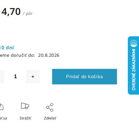
14,70
/ pár
10 dní
eme doručiť do:
20.8.2026
Pridať do košíka
ť sa
Strážiť
Zdieľať