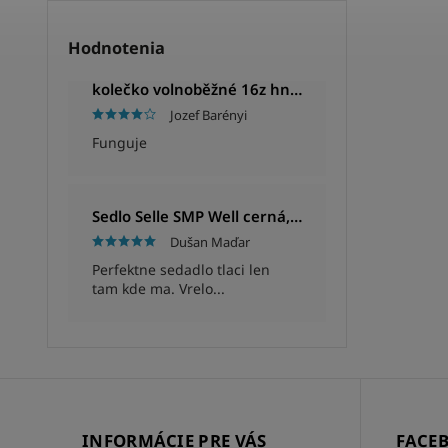
Hodnotenia
kolečko volnoběžné 16z hnědé
Jozef Barényi
Funguje
Sedlo Selle SMP Well cerná, Unisex, 280x144mm, 280g
Dušan Maďar
Perfektne sedadlo tlaci len
tam kde ma. Vrelo...
INFORMÁCIE PRE VÁS
FACE