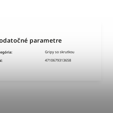
odatočné parametre
Gripy so skrutkou
tegória
:
4710679313658
N
: