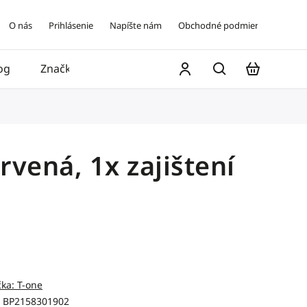
O nás
Prihlásenie
Napíšte nám
Obchodné podmienky
og
Značky
Kontakt
rvená, 1x zajištení
čka:
T-one
BP2158301902