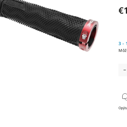
€
3 - 
Môž
Opýta