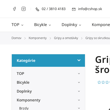
02 / 3810 4183
info@cshop.sk
TOP
Bicykle
Doplnky
Kompone
Domov
Komponenty
Gripy a omotávky
Gripy so skrutkou
/
/
/
Gri
Kategórie
šr
TOP
Bicykle
Doplnky
Komponenty
Brzdy