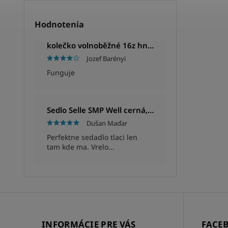
Hodnotenia
kolečko volnoběžné 16z hnědé
Jozef Barényi
Funguje
Sedlo Selle SMP Well cerná, Unisex, 280x144mm, 280g
Dušan Maďar
Perfektne sedadlo tlaci len
tam kde ma. Vrelo...
INFORMÁCIE PRE VÁS
FACE