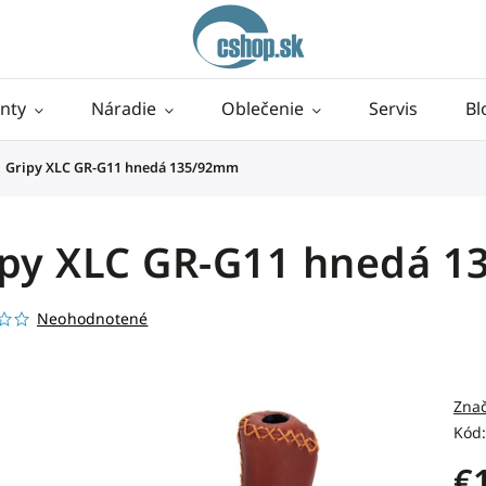
nty
Náradie
Oblečenie
Servis
Bl
Gripy XLC GR-G11 hnedá 135/92mm
ipy XLC GR-G11 hnedá 
Neohodnotené
Zna
Kód:
€