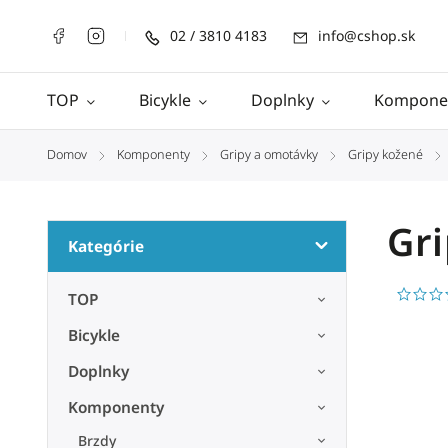
02 / 3810 4183
info@cshop.sk
TOP
Bicykle
Doplnky
Kompone
Domov
Komponenty
Gripy a omotávky
Gripy kožené
/
/
/
/
Gr
Kategórie
TOP
Bicykle
Doplnky
Komponenty
Brzdy