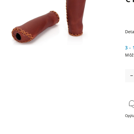
Deta
3 - 
Môž
Opýta