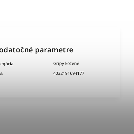
odatočné parametre
Gripy kožené
tegória
:
4032191694177
N
: