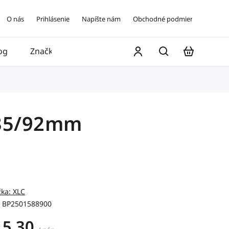
O nás
Prihlásenie
Napíšte nám
Obchodné podmienky
og
Značky
Kontakt
135/92mm
čka:
XLC
BP2501588900
15,30