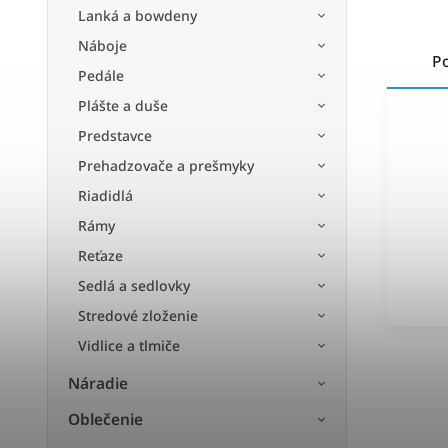
Lanká a bowdeny
Náboje
P
Pedále
Plášte a duše
Predstavce
Prehadzovače a prešmyky
Riadidlá
Rámy
Reťaze
Sedlá a sedlovky
Stredové zloženie
Vidlice a tlmiče
Náradie
Oblečenie