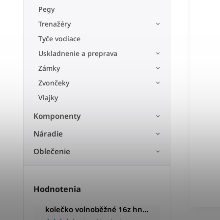
Pegy
Trenažéry
Tyče vodiace
Uskladnenie a preprava
Zámky
Zvončeky
Vlajky
Komponenty
Náradie
Oblečenie
Hodnotenia
kolečko volnoběžné 16z hnědé