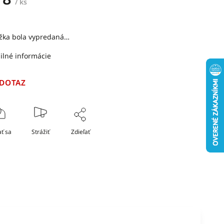
/ ks
žka bola vypredaná…
ilné informácie
 DOTAZ
ť sa
Strážiť
Zdieľať