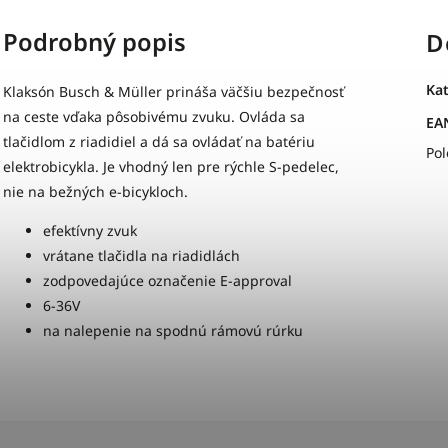
Podrobný popis
D
Ka
Klaksón Busch & Müller prináša väčšiu bezpečnosť
na ceste vďaka pôsobivému zvuku. Ovláda sa
EA
tlačidlom z riadidiel a dá sa ovládať na batériu
Po
elektrobicykla. Je vhodný len pre rýchle S-pedelec,
nie na bežných e-bicykloch.
efektívny zvuk
vrátane tlačidla na riadidlách
zodpovedajúce označenie E-approval
6-36V
na nalepenie na spodnú rámovú rúrku