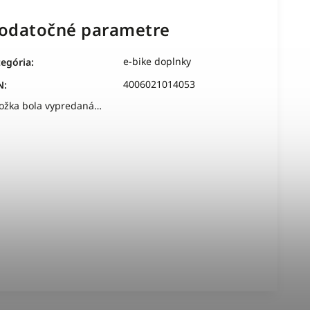
odatočné parametre
e-bike doplnky
tegória
:
4006021014053
N
:
ložka bola vypredaná…