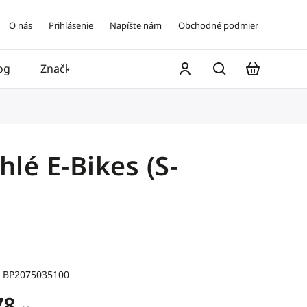
O nás
Prihlásenie
Napíšte nám
Obchodné podmienky
og
Značky
Kontakt
lé E-Bikes (S-
BP2075035100
78