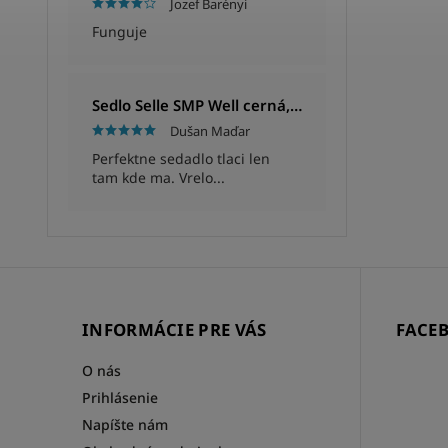
Jozef Barényi
Funguje
Sedlo Selle SMP Well cerná, Unisex, 280x144mm, 280g
Dušan Maďar
Perfektne sedadlo tlaci len
tam kde ma. Vrelo...
INFORMÁCIE PRE VÁS
FACE
O nás
Prihlásenie
Napíšte nám