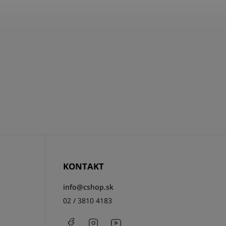
KONTAKT
info
@
cshop.sk
02 / 3810 4183
Facebook
Instagram
http://www.youtube.com/csh