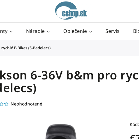
nty
Náradie
Oblečenie
Servis
Bl
rychlé E-Bikes (S-Pedelecs)
kson 6-36V b&m pro rych
elecs)
Neohodnotené
Kód:
€