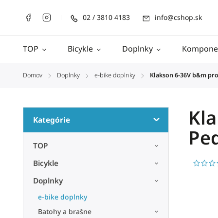
02 / 3810 4183
info@cshop.sk
TOP
Bicykle
Doplnky
Kompone
Domov
Doplnky
e-bike doplnky
Klakson 6-36V b&m pro 
/
/
/
Kla
Kategórie
Ped
TOP
Bicykle
Doplnky
e-bike doplnky
Batohy a brašne