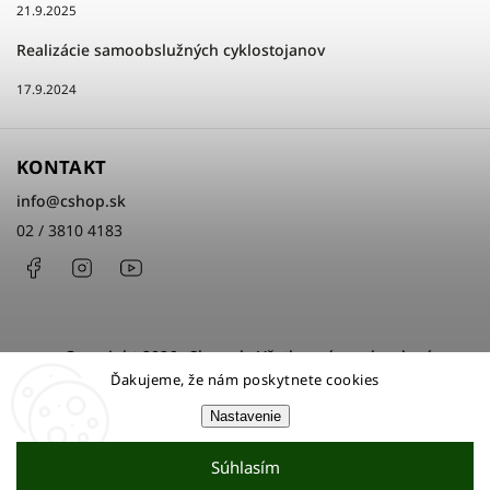
21.9.2025
Realizácie samoobslužných cyklostojanov
17.9.2024
KONTAKT
info
@
cshop.sk
02 / 3810 4183
Facebook
Instagram
http://www.youtube.com/cshopsk
Copyright 2026
cShop.sk
. Všetky práva vyhradené.
Ďakujeme, že nám poskytnete cookies
Upraviť nastavenie cookies
Nastavenie
Grafický návrh vytvořil a nakódoval
Shoptak.cz
Súhlasím
Vytvoril Shoptet