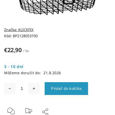
Značka:
KLICKFIX
Kód:
BP2128053700
€22,90
/ ks
3 - 10 dní
Môžeme doručiť do:
21.8.2026
Pridať do košíka