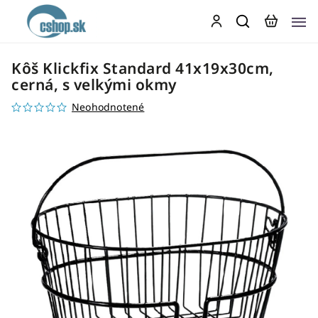
Kôš Klickfix Standard 41x19x30cm,
cerná, s velkými okmy
Neohodnotené