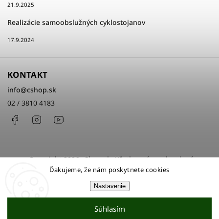
21.9.2025
Realizácie samoobslužných cyklostojanov
17.9.2024
KONTAKT
info
@
cshop.sk
02 / 3810 4183
Facebook
Instagram
http://www.youtube.com/cshopsk
Copyright 2026
cShop.sk
. Všetky práva vyhradené.
Ďakujeme, že nám poskytnete cookies
Upraviť nastavenie cookies
Nastavenie
Grafický návrh vytvořil a nakódoval
Shoptak.cz
Súhlasím
Vytvoril Shoptet