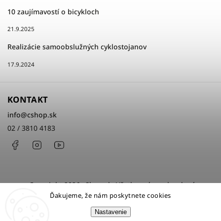
10 zaujímavostí o bicykloch
21.9.2025
Realizácie samoobslužných cyklostojanov
17.9.2024
KONTAKT
info
@
cshop.sk
02 / 3810 4183
Facebook
Instagram
http://www.youtube.com/cshopsk
Copyright 2026
cShop.sk
. Všetky práva vyhradené.
Ďakujeme, že nám poskytnete cookies
Upraviť nastavenie cookies
Nastavenie
Grafický návrh vytvořil a nakódoval
Shoptak.cz