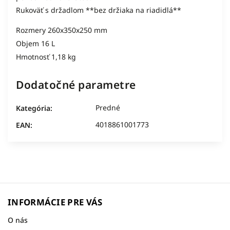
Rukoväť s držadlom **bez držiaka na riadidlá**
Rozmery 260x350x250 mm
Objem 16 L
Hmotnosť 1,18 kg
Dodatočné parametre
Predné
Kategória
:
4018861001773
EAN
:
INFORMÁCIE PRE VÁS
O nás