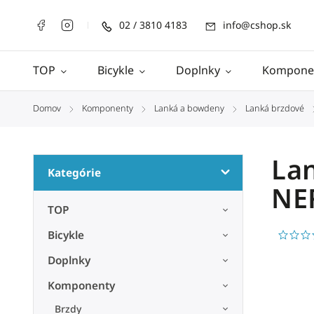
02 / 3810 4183
info@cshop.sk
TOP
Bicykle
Doplnky
Kompone
Domov
Komponenty
Lanká a bowdeny
Lanká brzdové
/
/
/
La
Kategórie
NE
TOP
Bicykle
Doplnky
Komponenty
Brzdy