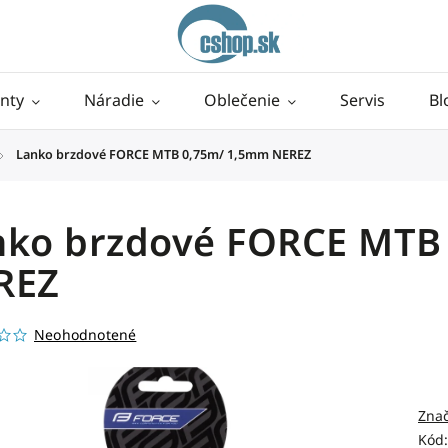
nty
Náradie
Oblečenie
Servis
Bl
Lanko brzdové FORCE MTB 0,75m/ 1,5mm NEREZ
/
nko brzdové FORCE MTB
REZ
Neohodnotené
Zna
Kód: