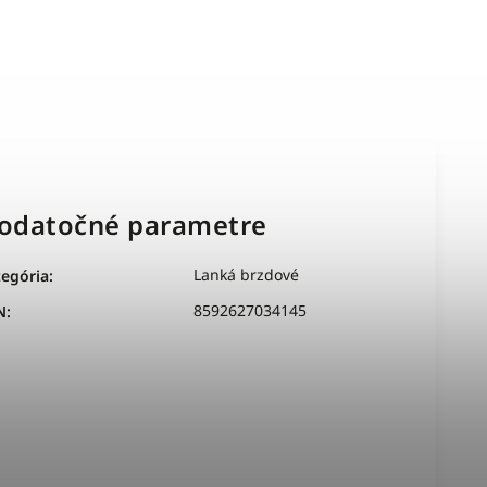
odatočné parametre
Lanká brzdové
tegória
:
8592627034145
N
: