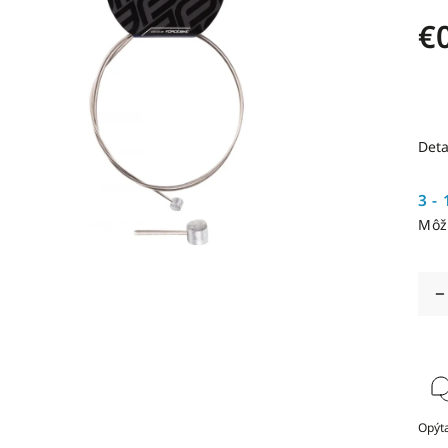
€
Deta
3 - 
Môž
Opýta