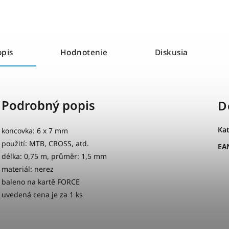
opis
Hodnotenie
Diskusia
Podrobný popis
D
Ka
koncovka: 6 x 7 mm
použití: MTB, CROSS, atd.
EA
délka: 0,75 m, průměr: 1,5 mm
materiál: nerez
baleno na kartě FORCE
uvedená cena je za 1 ks