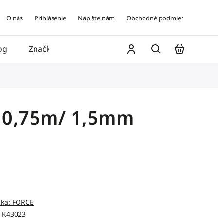
O nás
Prihlásenie
Napíšte nám
Obchodné podmienky
og
Značky
Kontakt
 0,75m/ 1,5mm
čka:
FORCE
K43023