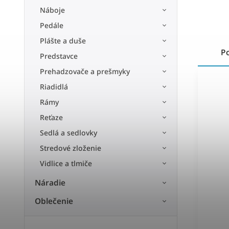
Náboje
Pedále
Plášte a duše
P
Predstavce
Prehadzovače a prešmyky
Riadidlá
Rámy
Reťaze
Sedlá a sedlovky
Stredové zloženie
Vidlice a tlmiče
Náradie
Oblečenie