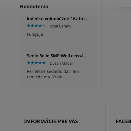
Hodnotenia
kolečko volnoběžné 16z hnědé
Jozef Barényi
Funguje
Sedlo Selle SMP Well cerná, Unisex, 280x144mm, 280g
Dušan Maďar
Perfektne sedadlo tlaci len
tam kde ma. Vrelo...
INFORMÁCIE PRE VÁS
FACE