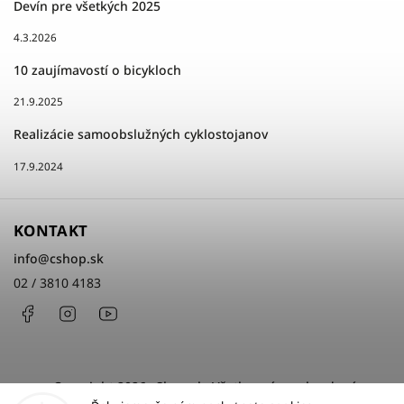
Devín pre všetkých 2025
4.3.2026
10 zaujímavostí o bicykloch
21.9.2025
Realizácie samoobslužných cyklostojanov
17.9.2024
KONTAKT
info
@
cshop.sk
02 / 3810 4183
Facebook
Instagram
http://www.youtube.com/cshopsk
Copyright 2026
cShop.sk
. Všetky práva vyhradené.