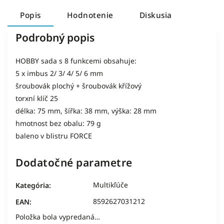
Popis
Hodnotenie
Diskusia
Podrobný popis
HOBBY sada s 8 funkcemi obsahuje:
5 x imbus 2/ 3/ 4/ 5/ 6 mm
šroubovák plochý + šroubovák křížový
torxní klíč 25
délka: 75 mm, šířka: 38 mm, výška: 28 mm
hmotnost bez obalu: 79 g
baleno v blistru FORCE
Dodatočné parametre
Multikľúče
Kategória
:
8592627031212
EAN
:
Položka bola vypredaná…