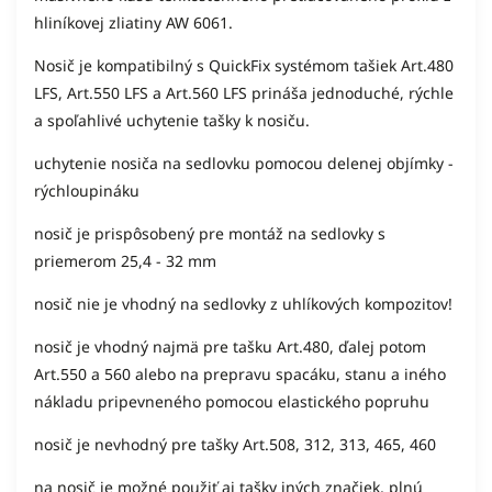
hliníkovej zliatiny AW 6061.
Nosič je kompatibilný s QuickFix systémom tašiek Art.480
LFS, Art.550 LFS a Art.560 LFS prináša jednoduché, rýchle
a spoľahlivé uchytenie tašky k nosiču.
uchytenie nosiča na sedlovku pomocou delenej objímky -
rýchloupináku
nosič je prispôsobený pre montáž na sedlovky s
priemerom 25,4 - 32 mm
nosič nie je vhodný na sedlovky z uhlíkových kompozitov!
nosič je vhodný najmä pre tašku Art.480, ďalej potom
Art.550 a 560 alebo na prepravu spacáku, stanu a iného
nákladu pripevneného pomocou elastického popruhu
nosič je nevhodný pre tašky Art.508, 312, 313, 465, 460
na nosič je možné použiť aj tašky iných značiek, plnú