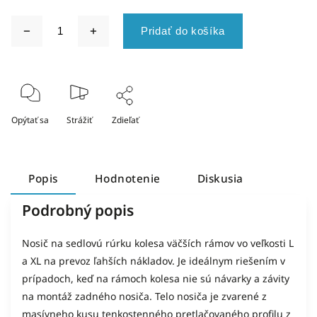
Pridať do košíka
Opýtať sa
Strážiť
Zdieľať
Popis
Hodnotenie
Diskusia
Podrobný popis
Nosič na sedlovú rúrku kolesa väčších rámov vo veľkosti L
a XL na prevoz ľahších nákladov. Je ideálnym riešením v
prípadoch, keď na rámoch kolesa nie sú návarky a závity
na montáž zadného nosiča. Telo nosiča je zvarené z
masívneho kusu tenkostenného pretlačovaného profilu z