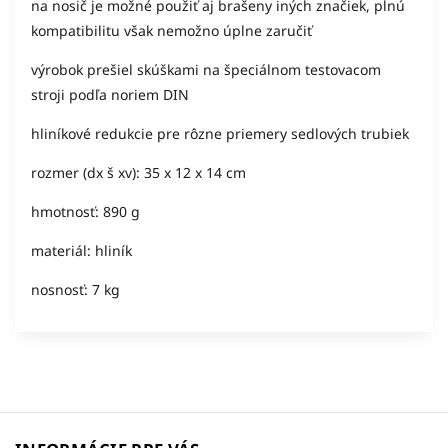
na nosič je možné použiť aj brašeny iných značiek, plnú
kompatibilitu však nemožno úplne zaručiť
výrobok prešiel skúškami na špeciálnom testovacom
stroji podľa noriem DIN
hliníkové redukcie pre rôzne priemery sedlových trubiek
rozmer (dx š xv): 35 x 12 x 14 cm
hmotnosť: 890 g
materiál: hliník
nosnosť: 7 kg