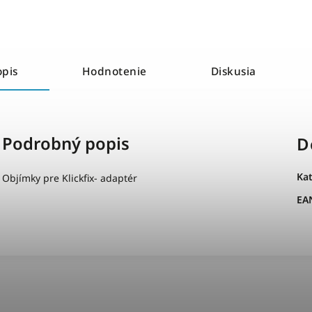
opis
Hodnotenie
Diskusia
Podrobný popis
D
Ka
Objímky pre Klickfix- adaptér
EA