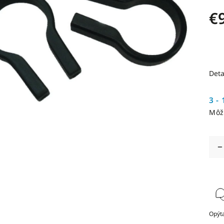
€
Deta
3 - 
Môž
Opýta