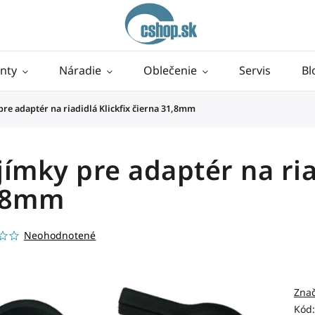
nty
Náradie
Oblečenie
Servis
Bl
re adaptér na riadidlá Klickfix čierna 31,8mm
ímky pre adaptér na riad
,8mm
Neohodnotené
Zna
Kód: