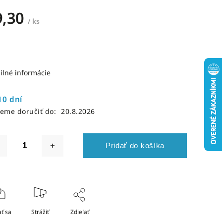
9,30
/ ks
ilné informácie
10 dní
eme doručiť do:
20.8.2026
Pridať do košíka
ť sa
Strážiť
Zdieľať