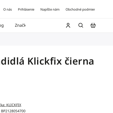
O nás
Prihlásenie
Napíšte nám
Obchodné podmienky
og
Značky
Kontakt
idlá Klickfix čierna
čka:
KLICKFIX
BP2128054700