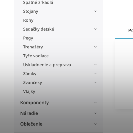
Spätné zrkadlá
Stojany
Rohy
Sedačky detské
P
Pegy
Trenažéry
Tyče vodiace
Uskladnenie a preprava
Zámky
Zvončeky
Vlajky
Komponenty
Náradie
Oblečenie