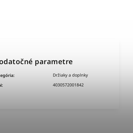
odatočné parametre
Držiaky a doplnky
tegória
:
4030572001842
N
: