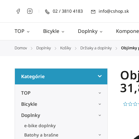
02 / 3810 4183
info@cshop.sk
TOP
Bicykle
Doplnky
Kompone
Domov
Doplnky
Košíky
Držiaky a doplnky
Objímky p
/
/
/
/
Obj
Kategórie
31
TOP
Bicykle
Doplnky
e-bike doplnky
Batohy a brašne