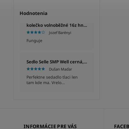
Hodnotenia
kolečko volnoběžné 16z hnědé
Jozef Barényi
Funguje
Sedlo Selle SMP Well cerná, Unisex, 280x144mm, 280g
Dušan Maďar
Perfektne sedadlo tlaci len
tam kde ma. Vrelo...
INFORMÁCIE PRE VÁS
FACE