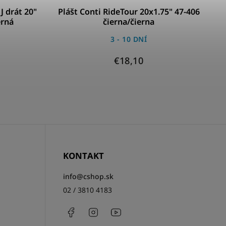
J drát 20"
Plášt Conti RideTour 20x1.75" 47-406
Plá
erná
čierna/čierna
3 - 10 DNÍ
€18,10
KONTAKT
info
@
cshop.sk
02 / 3810 4183
Facebook
Instagram
http://www.youtube.com/csh