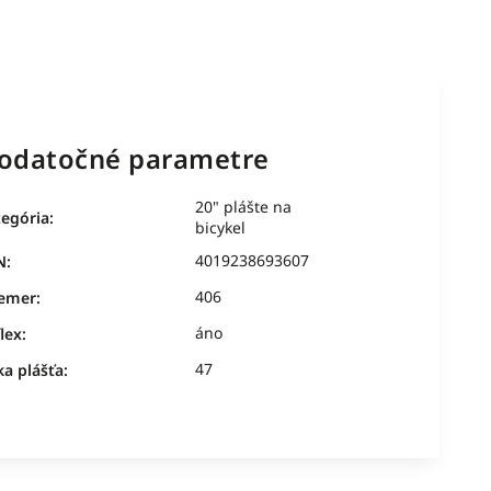
odatočné parametre
20" plášte na
tegória
:
bicykel
4019238693607
N
:
406
iemer
:
áno
lex
:
47
ka plášťa
: