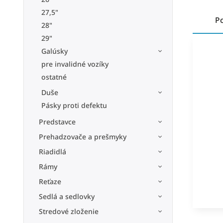
27,5"
P
28"
29"
Galúsky
pre invalidné vozíky
ostatné
Duše
Pásky proti defektu
Predstavce
Prehadzovače a prešmyky
Riadidlá
Rámy
Reťaze
Sedlá a sedlovky
Stredové zloženie