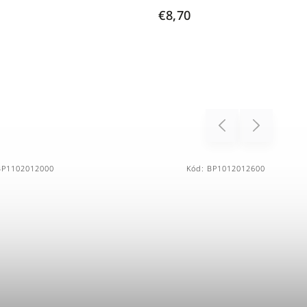
€8,70
Previous
Next
BP1102012000
Kód:
BP1012012600