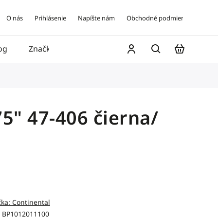
O nás
Prihlásenie
Napíšte nám
Obchodné podmienky
og
Značky
Kontakt
75" 47-406 čierna/
čka:
Continental
BP1012011100