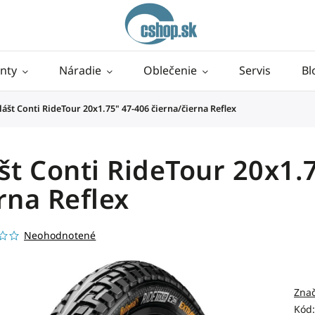
nty
Náradie
Oblečenie
Servis
Bl
lášt Conti RideTour 20x1.75" 47-406 čierna/čierna Reflex
št Conti RideTour 20x1.
rna Reflex
Neohodnotené
Zna
Kód: