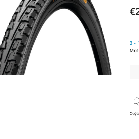
€
3 - 
Môž
Opýta