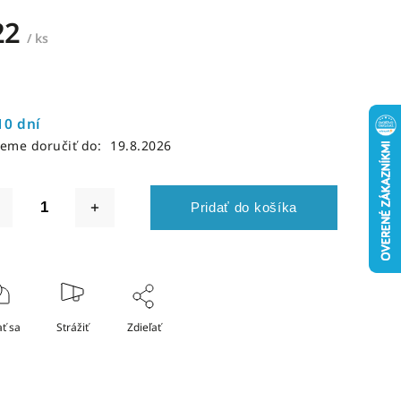
22
/ ks
10 dní
eme doručiť do:
19.8.2026
Pridať do košíka
ť sa
Strážiť
Zdieľať