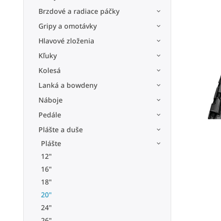
Brzdové a radiace páčky
Gripy a omotávky
Hlavové zloženia
Kľuky
Kolesá
Lanká a bowdeny
Náboje
Pedále
Plášte a duše
Plášte
12"
16"
18"
20"
24"
26"