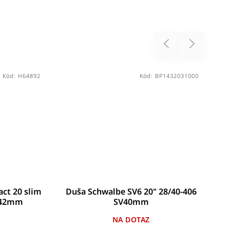
Previous
Next
Kód:
H64892
Kód:
BP1432031000
ct 20 slim
Duša Schwalbe SV6 20" 28/40-406
Du
V/42mm
SV40mm
NA DOTAZ
P