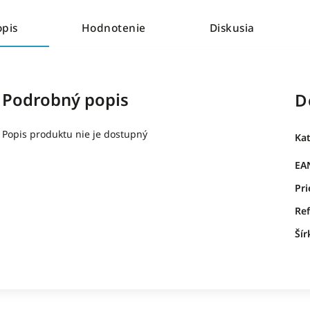
opis
Hodnotenie
Diskusia
Podrobný popis
D
Popis produktu nie je dostupný
Ka
EA
Pr
Ref
Šír