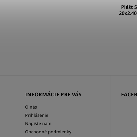
0x1.10"
Plášt Schwalbe Smart Sam HS624 skl.
Plášt 
20x1.85"47-406cr+refl PL Tube Adx
20x2.40
E50 sk
3 - 10 DNÍ
€39
INFORMÁCIE PRE VÁS
FACE
O nás
Prihlásenie
Napíšte nám
Obchodné podmienky