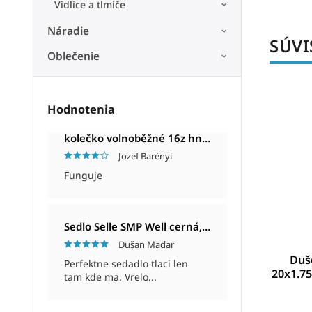
Vidlice a tlmiče
Náradie
SÚVI
Oblečenie
32011700
Kód:
BP1432032300
Hodnotenia
kolečko volnoběžné 16z hnědé
Jozef Barényi
Funguje
Sedlo Selle SMP Well cerná, Unisex, 280x144mm, 280g
Dušan Maďar
8-1 3/8"
Duša Schwalbe SV6 A extra ľahká 20"
Duše 
Perfektne sedadlo tlaci len
mm
28/40-406 SV40mm
20x1.75
tam kde ma. Vrelo...
NA DOTAZ