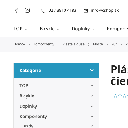
02 / 3810 4183
info@cshop.sk
TOP
Bicykle
Doplnky
Kompone
Domov
Komponenty
Plášte a duše
Plášte
20"
P
/
/
/
/
/
Plá
Kategórie
čie
TOP
Bicykle
Doplnky
Komponenty
Brzdy