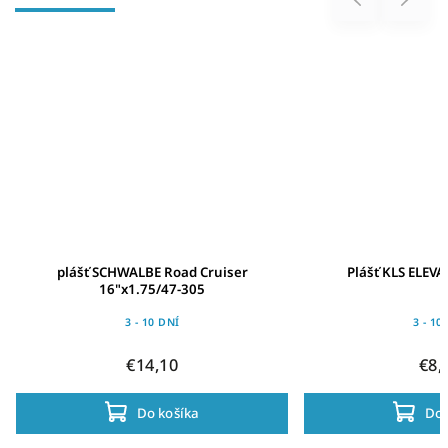
plášť SCHWALBE Road Cruiser
Plášť KLS ELEV
16"x1.75/47-305
3 - 10 DNÍ
3 - 10
€14,10
€8,
Do košíka
Do 