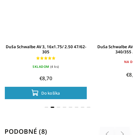
Duša Schwalbe AV 3, 16x1.75/ 2.50 47/62-
Duša Schwalbe AV4 
305
340/355
NA DO
SKLADOM
(4 ks)
€8,
€8,70
Do košíka
PODOBNÉ (8)
Previous
Next