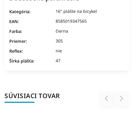
16" plášte na bicykel
Kategória
:
8585019347565
EAN
:
čierna
Farba
:
305
Priemer
:
nie
Reflex
:
47
Šírka plášťa
:
SÚVISIACI TOVAR
Previous
Next