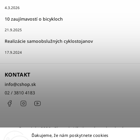
4.3.2026
10 zaujímavostí o bicykloch
21.9.2025
Realizácie samoobslužných cyklostojanov
17.9.2024
KONTAKT
info
@
cshop.sk
02 / 3810 4183
Facebook
Instagram
http://www.youtube.com/cshopsk
Copyright 2026
cShop.sk
. Všetky práva vyhradené.
Ďakujeme, že nám poskytnete cookies
Upraviť nastavenie cookies