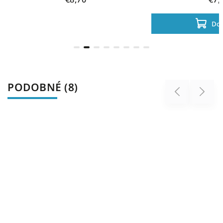
Do 
PODOBNÉ (8)
Previous
Next