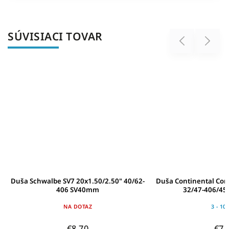
SÚVISIACI TOVAR
Previous
Next
Duša Schwalbe SV7 20x1.50/2.50" 40/62-
Duša Continental Com
406 SV40mm
32/47-406/45
NA DOTAZ
3 - 10
€8,70
€7,