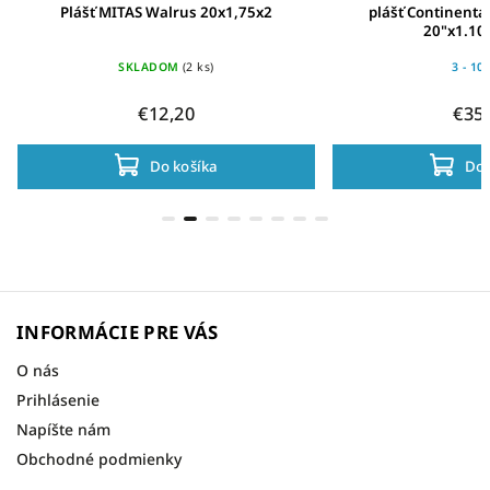
Plášť MITAS Walrus 20x1,75x2
plášť Continenta
20"x1.10
SKLADOM
(2 ks)
3 - 10
€12,20
€35
Do košíka
Do 
INFORMÁCIE PRE VÁS
O nás
Prihlásenie
Napíšte nám
Obchodné podmienky