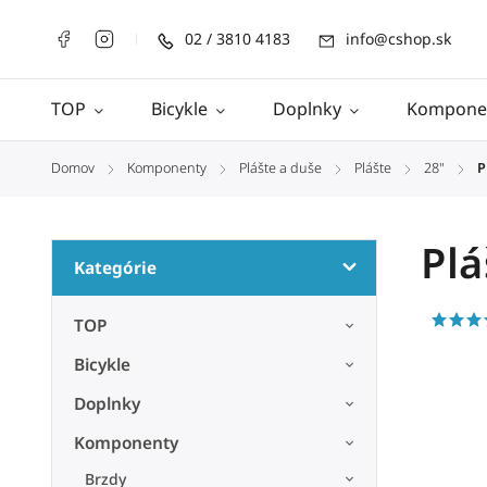
02 / 3810 4183
info@cshop.sk
TOP
Bicykle
Doplnky
Kompone
Domov
Komponenty
Plášte a duše
Plášte
28"
P
/
/
/
/
/
Pl
Kategórie
TOP
Bicykle
Doplnky
Komponenty
Brzdy