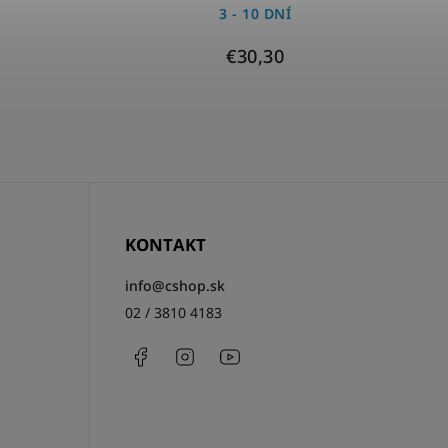
3 - 10 DNÍ
€30,30
KONTAKT
info
@
cshop.sk
02 / 3810 4183
Facebook
Instagram
http://www.youtube.com/csh