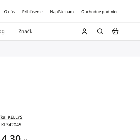
O nás
Prihlásenie
Napíšte nám
Obchodné podmienky
og
Značky
Kontakt
čka:
KELLYS
KLS42045
14,30