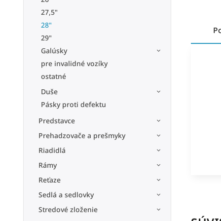
27,5"
28"
P
29"
Galúsky
pre invalidné vozíky
ostatné
Duše
Pásky proti defektu
Predstavce
Prehadzovače a prešmyky
Riadidlá
Rámy
Reťaze
Sedlá a sedlovky
Stredové zloženie