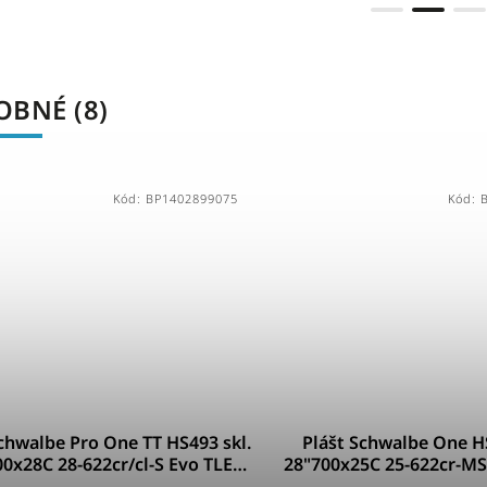
BNÉ (8)
Kód:
BP1402899075
Kód:
chwalbe Pro One TT HS493 skl.
Plášt Schwalbe One HS
0x28C 28-622cr/cl-S Evo TLE
28"700x25C 25-622cr-MSk
AddixRa
RG Adx