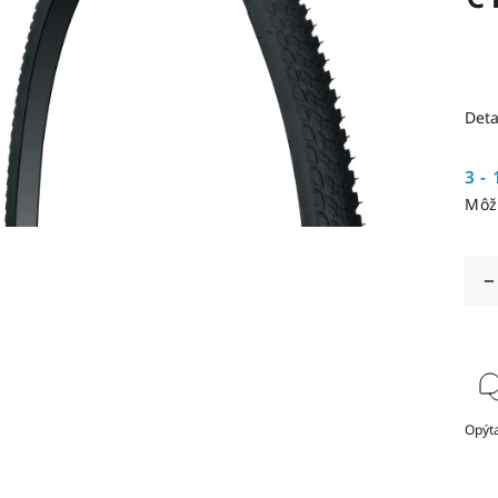
Deta
3 - 
Môž
Opýta