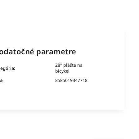
odatočné parametre
28" plášte na
tegória
:
bicykel
8585019347718
N
: