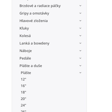
Brzdové a radiace páčky
Gripy a omotávky
Hlavové zloženia
Kľuky
Kolesá
Lanká a bowdeny
Náboje
Pedále
Plášte a duše
Plášte
12"
16"
18"
20"
24"
26"