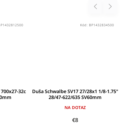
Previous
Next
BP1432812500
Kód:
BP1432834500
 700x27-32c
Duša Schwalbe SV17 27/28x1 1/8-1.75"
Duš
V40mm
28/47-622/635 SV60mm
NA DOTAZ
€8