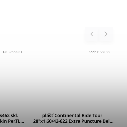
Previous
Next
BP1402899061
Kód:
H68138
462 skl.
plášť Continental Ride Tour
in Per.TLE
28"x1.60/42-622 Extra Puncture Belt
Reflex