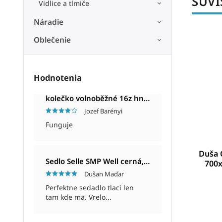
SÚVI
Vidlice a tlmiče
Náradie
Oblečenie
32813000
Kód:
KLS34957
Hodnotenia
kolečko volnoběžné 16z hnědé
Jozef Barényi
Funguje
0-2.25"
Duša KLS 700 x 35-43C (35/44-622/630)
Duša 
Sedlo Selle SMP Well cerná, Unisex, 280x144mm, 280g
mm
AV 48mm
700x
Dušan Maďar
3 - 10 DNÍ
Perfektne sedadlo tlaci len
tam kde ma. Vrelo...
€4,10