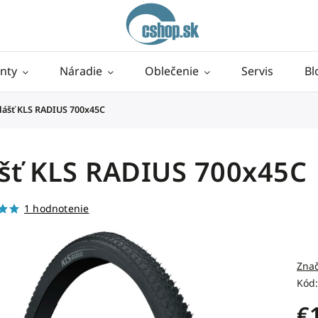
nty
Náradie
Oblečenie
Servis
Bl
lášť KLS RADIUS 700x45C
ášť KLS RADIUS 700x45C
1 hodnotenie
Zna
Kód:
€