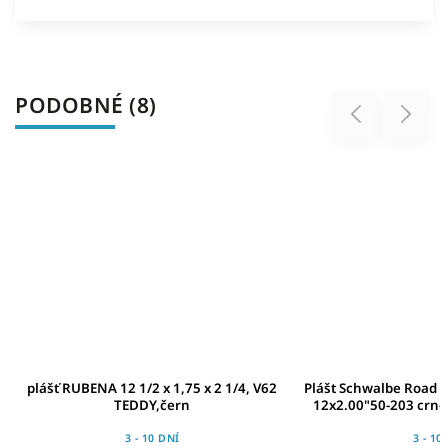
PODOBNÉ (8)
Previous
Next
plášť RUBENA 12 1/2 x 1,75 x 2 1/4, V62
Plášt Schwalbe Road 
TEDDY,čern
12x2.00"50-203 crn-
G
3 - 10 DNÍ
3 - 10