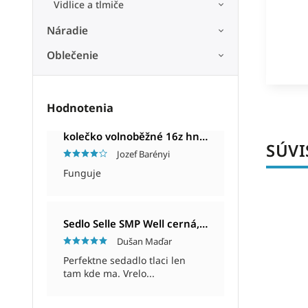
Vidlice a tlmiče
Náradie
Oblečenie
Hodnotenia
kolečko volnoběžné 16z hnědé
SÚVI
Jozef Barényi
Funguje
Kód:
BP1032831200
Sedlo Selle SMP Well cerná, Unisex, 280x144mm, 280g
Dušan Maďar
Perfektne sedadlo tlaci len
tam kde ma. Vrelo...