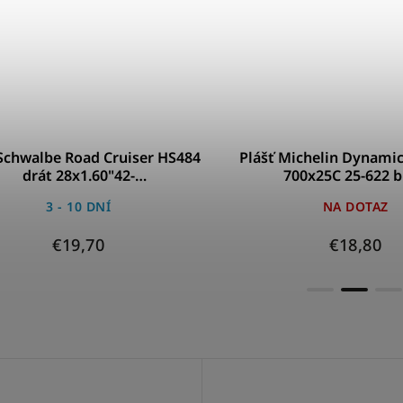
walbe Road Cruiser HS484
Plášť Michelin Dynamic Spo
drát 28x1.60"42-
700x25C 25-622 biela
b.TwinSkinRefl.KGGreen
3 - 10 DNÍ
NA DOTAZ
€19,70
€18,80