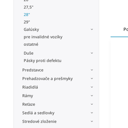
27,5"
28"
29"
P
Galúsky
pre invalidné vozíky
ostatné
Duše
Pásky proti defektu
Predstavce
Prehadzovače a prešmyky
Riadidlá
Rámy
Reťaze
Sedlá a sedlovky
Stredové zloženie