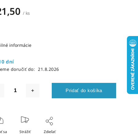
21,50
/ ks
ilné informácie
10 dní
eme doručiť do:
21.8.2026
Pridať do košíka
ť sa
Strážiť
Zdieľať