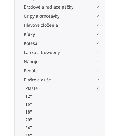
Brzdové a radiace páčky
Gripy a omotávky
Hlavové zloženia
Kľuky
Kolesá
Lanká a bowdeny
Náboje
Pedále
Plášte a duše
Plášte
12"
16"
18"
20"
24"
26"