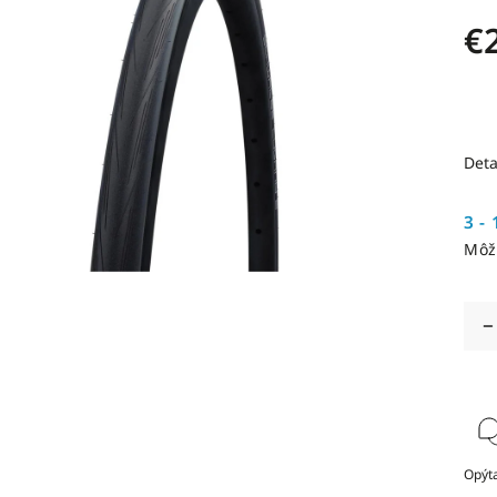
€
Deta
3 - 
Môž
Opýta