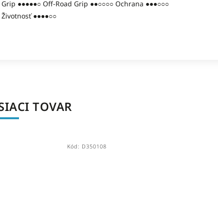
Grip ●●●●●○ Off-Road Grip ●●○○○○ Ochrana ●●●○○○
Životnosť ●●●●○○
SIACI TOVAR
Kód:
D350108
Kód:
H69