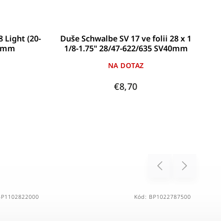
(20-
Duše Schwalbe SV 17 ve folii 28 x 1
Duše Mic
1/8-1.75" 28/47-622/635 SV40mm
48
NA DOTAZ
€8,70
Previous
Next
2822000
Kód:
BP1022787500