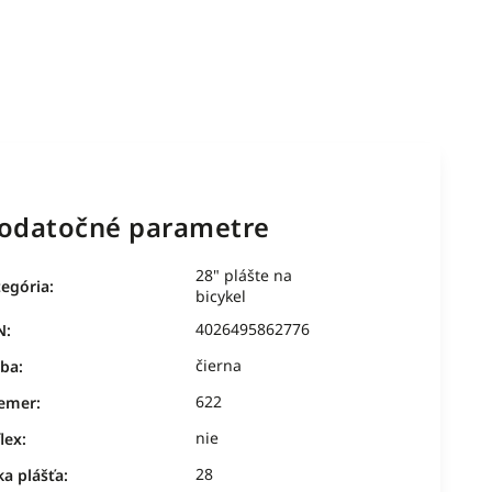
odatočné parametre
28" plášte na
tegória
:
bicykel
4026495862776
N
:
čierna
rba
:
622
iemer
:
nie
lex
:
28
ka plášťa
: