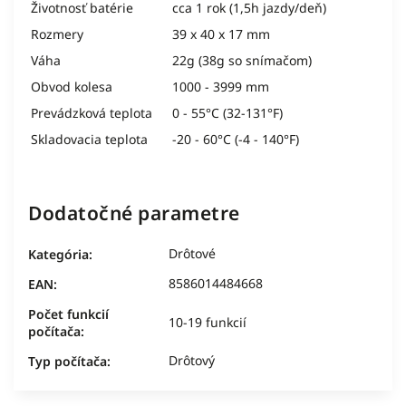
Životnosť batérie
cca 1 rok (1,5h jazdy/deň)
Rozmery
39 x 40 x 17 mm
Váha
22g (38g so snímačom)
Obvod kolesa
1000 - 3999 mm
Prevádzková teplota
0 - 55°C (32-131°F)
Skladovacia teplota
-20 - 60°C (-4 - 140°F)
Dodatočné parametre
Drôtové
Kategória
:
8586014484668
EAN
:
Počet funkcií
10-19 funkcií
počítača
:
Drôtový
Typ počítača
: