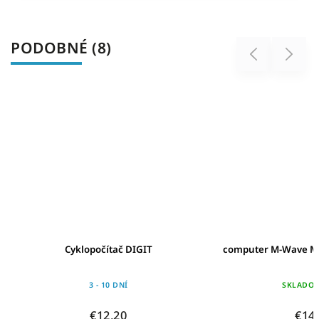
PODOBNÉ (8)
Previous
Next
Cyklopočítač DIGIT
computer M-Wave M1
3 - 10 DNÍ
SKLADO
€12,20
€14