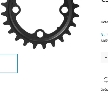
Deta
3 - 
Môž
Opýta