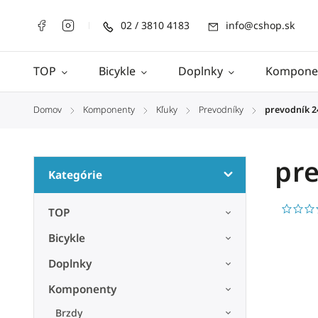
02 / 3810 4183
info@cshop.sk
TOP
Bicykle
Doplnky
Kompone
Domov
Komponenty
Kľuky
Prevodníky
prevodník 2
/
/
/
/
pre
Kategórie
TOP
Bicykle
Doplnky
Komponenty
Brzdy