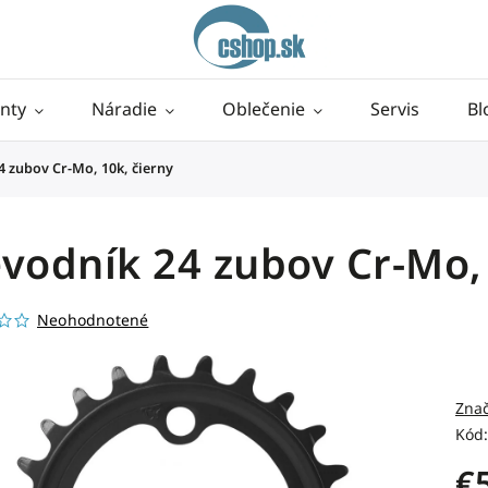
nty
Náradie
Oblečenie
Servis
Bl
4 zubov Cr-Mo, 10k, čierny
vodník 24 zubov Cr-Mo, 
Neohodnotené
Zna
Kód:
€