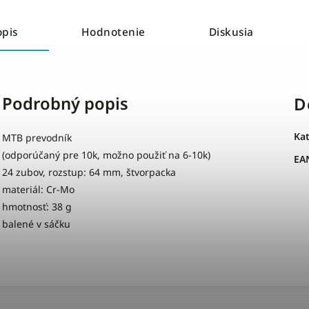
opis
Hodnotenie
Diskusia
Podrobný popis
D
Ka
MTB prevodník
(odporúčaný pre 10k, možno použiť na 6-10k)
EA
24 zubov, rozstup: 64 mm, štvorpacka
materiál: Cr-Mo
hmotnosť: 38 g
balené v sáčku