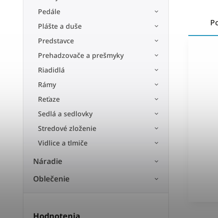
Pedále
P
Plášte a duše
Predstavce
Prehadzovače a prešmyky
Riadidlá
Rámy
Reťaze
Sedlá a sedlovky
Stredové zloženie
Vidlice a tlmiče
Náradie
Oblečenie
Hodnotenia