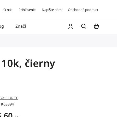
O nás
Prihlásenie
Napíšte nám
Obchodné podmienky
og
Značky
Kontakt
10k, čierny
čka:
FORCE
K63394
5,60