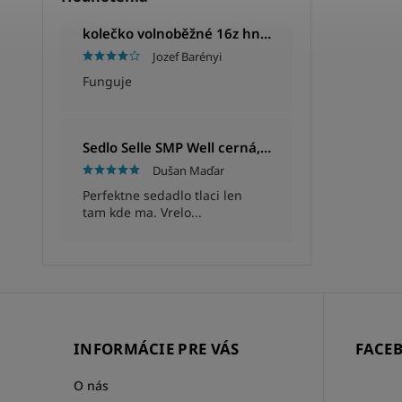
kolečko volnoběžné 16z hnědé
Jozef Barényi
Funguje
Sedlo Selle SMP Well cerná, Unisex, 280x144mm, 280g
Dušan Maďar
Perfektne sedadlo tlaci len
tam kde ma. Vrelo...
INFORMÁCIE PRE VÁS
FACE
O nás