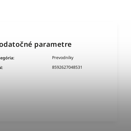
odatočné parametre
Prevodníky
tegória
:
8592627048531
N
: