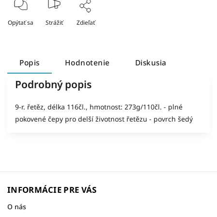
Opýtať sa
Strážiť
Zdieľať
Popis
Hodnotenie
Diskusia
Podrobný popis
9-r. řetěz, délka 116čl., hmotnost: 273g/110čl. - plné
pokovené čepy pro delší životnost řetězu - povrch šedý
INFORMÁCIE PRE VÁS
O nás