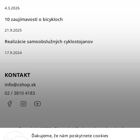
4.3.2026
10 zaujímavostí o bicykloch
21.9.2025
Realizácie samoobslužných cyklostojanov
17.9.2024
KONTAKT
info
@
cshop.sk
02 / 3810 4183
Facebook
Instagram
http://www.youtube.com/cshopsk
Copyright 2026
cShop.sk
. Všetky práva vyhradené.
Ďakujeme, že nám poskytnete cookies
Upraviť nastavenie cookies