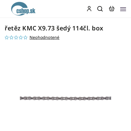
řetěz KMC X9.73 šedý 114čl. box
Neohodnotené