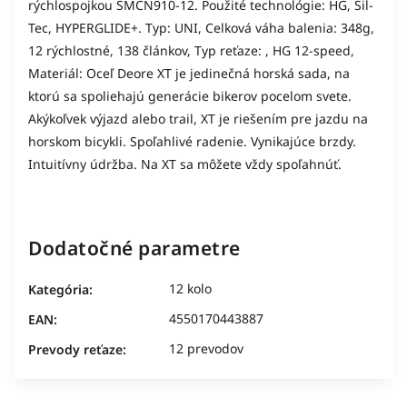
rýchlospojkou SMCN910-12. Použité technológie: HG, Sil-
Tec, HYPERGLIDE+. Typ: UNI, Celková váha balenia: 348g,
12 rýchlostné, 138 článkov, Typ reťaze: , HG 12-speed,
Materiál: Oceľ Deore XT je jedinečná horská sada, na
ktorú sa spoliehajú generácie bikerov pocelom svete.
Akýkoľvek výjazd alebo trail, XT je riešením pre jazdu na
horskom bicykli. Spoľahlivé radenie. Vynikajúce brzdy.
Intuitívny údržba. Na XT sa môžete vždy spoľahnúť.
Dodatočné parametre
12 kolo
Kategória
:
4550170443887
EAN
:
12 prevodov
Prevody reťaze
: