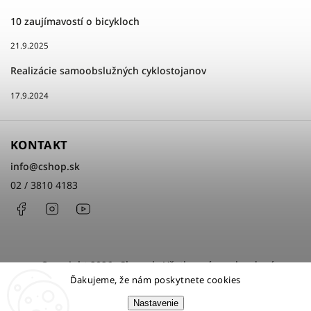
10 zaujímavostí o bicykloch
21.9.2025
Realizácie samoobslužných cyklostojanov
17.9.2024
KONTAKT
info
@
cshop.sk
02 / 3810 4183
Facebook
Instagram
http://www.youtube.com/cshopsk
Copyright 2026
cShop.sk
. Všetky práva vyhradené.
Ďakujeme, že nám poskytnete cookies
Upraviť nastavenie cookies
Nastavenie