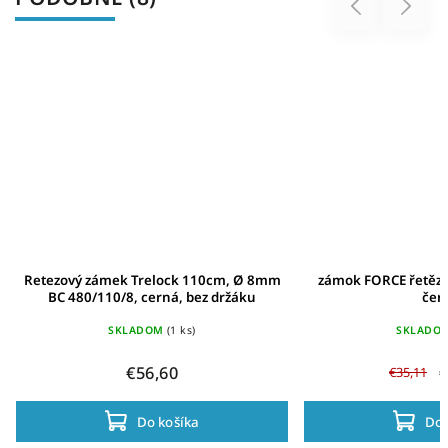
Previous
Next
Retezový zámek Trelock 110cm, Ø 8mm
zámok FORCE řetěz
BC 480/110/8, cerná, bez držáku
čer
SKLADOM
(1 ks)
SKLADO
€56,60
€
€35,11
Do košíka
Do 