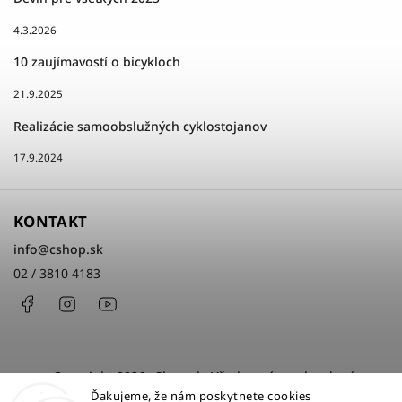
4.3.2026
10 zaujímavostí o bicykloch
21.9.2025
Realizácie samoobslužných cyklostojanov
17.9.2024
KONTAKT
info
@
cshop.sk
02 / 3810 4183
Facebook
Instagram
http://www.youtube.com/cshopsk
Copyright 2026
cShop.sk
. Všetky práva vyhradené.
Ďakujeme, že nám poskytnete cookies