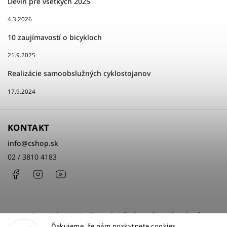
Devín pre všetkých 2025
4.3.2026
10 zaujímavostí o bicykloch
21.9.2025
Realizácie samoobslužných cyklostojanov
17.9.2024
KONTAKT
info
@
cshop.sk
02 / 3810 4183
Facebook
Instagram
http://www.youtube.com/cshopsk
Copyright 2026
cShop.sk
. Všetky práva vyhradené.
Ďakujeme, že nám poskytnete cookies