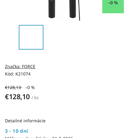
–0 %
Značka:
FORCE
Kód:
K21074
€128,13
–0 %
€128,10
/ ks
Detailné informácie
3 - 10 dní