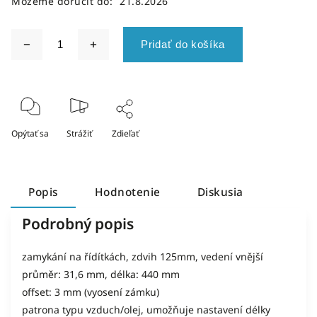
Môžeme doručiť do:
21.8.2026
Pridať do košíka
Opýtať sa
Strážiť
Zdieľať
Popis
Hodnotenie
Diskusia
Podrobný popis
zamykání na řídítkách, zdvih 125mm, vedení vnější
průměr: 31,6 mm, délka: 440 mm
offset: 3 mm (vyosení zámku)
patrona typu vzduch/olej, umožňuje nastavení délky