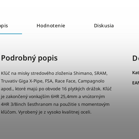
opis
Hodnotenie
Diskusia
Podrobný popis
D
Ka
Kľúč na misky stredového zloženia Shimano, SRAM,
Truvativ Giga X-Pipe, FSA, Race Face, Campagnolo
EA
apod., ktoré majú po obvode 16 plytkých drážok. Kľúč
je zakončený vonkajším 6HR 25,4mm a vnútorným
4HR 3/8inch šesťhranom na použitie s momentovým
kľúčom. Vyrobený je z vysoko kvalitnej oceli.