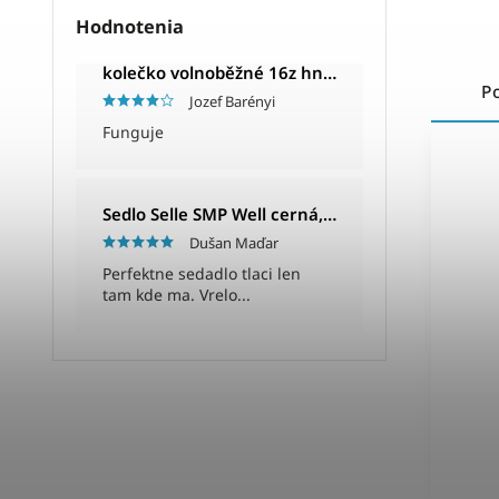
Hodnotenia
kolečko volnoběžné 16z hnědé
P
Jozef Barényi
Funguje
Sedlo Selle SMP Well cerná, Unisex, 280x144mm, 280g
Dušan Maďar
Perfektne sedadlo tlaci len
tam kde ma. Vrelo...