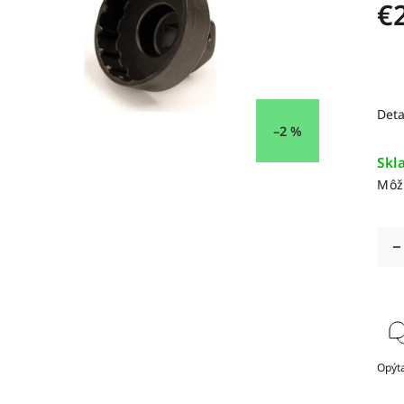
€
Deta
–2 %
Skl
Môž
Opýta