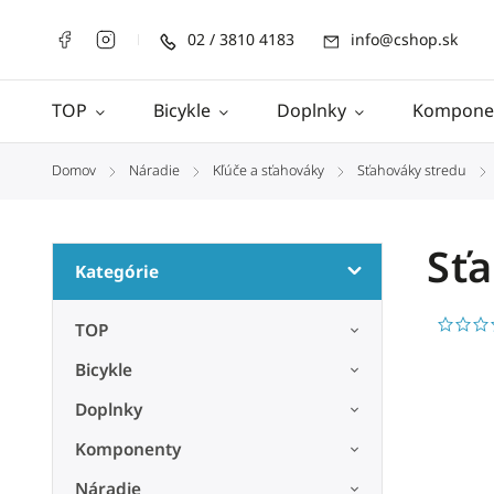
02 / 3810 4183
info@cshop.sk
TOP
Bicykle
Doplnky
Kompone
Domov
Náradie
Kľúče a sťahováky
Sťahováky stredu
/
/
/
/
Sťa
Kategórie
TOP
Bicykle
Doplnky
Komponenty
Náradie