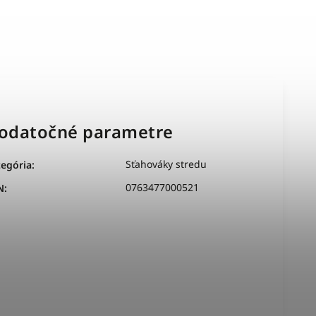
odatočné parametre
Sťahováky stredu
tegória
:
0763477000521
N
: