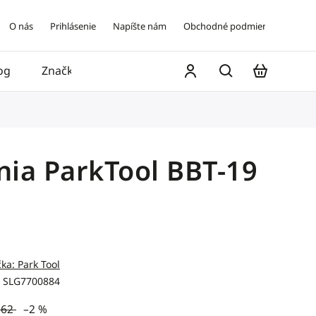
O nás
Prihlásenie
Napíšte nám
Obchodné podmienky
og
Značky
Kontakt
nia ParkTool BBT-19
čka:
Park Tool
SLG7700884
,62
–2 %