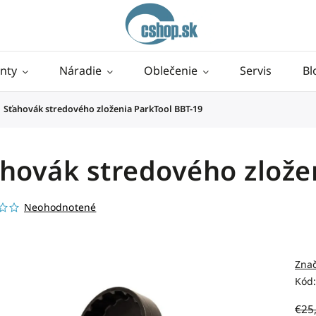
nty
Náradie
Oblečenie
Servis
Bl
Sťahovák stredového zloženia ParkTool BBT-19
hovák stredového zlože
Neohodnotené
Zna
Kód:
€25