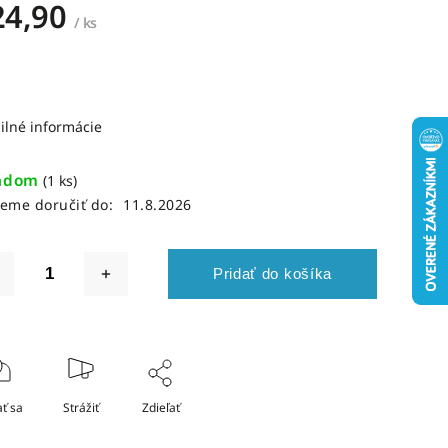
24,90
/ ks
ilné informácie
adom
(1 ks)
eme doručiť do:
11.8.2026
Pridať do košíka
ť sa
Strážiť
Zdieľať